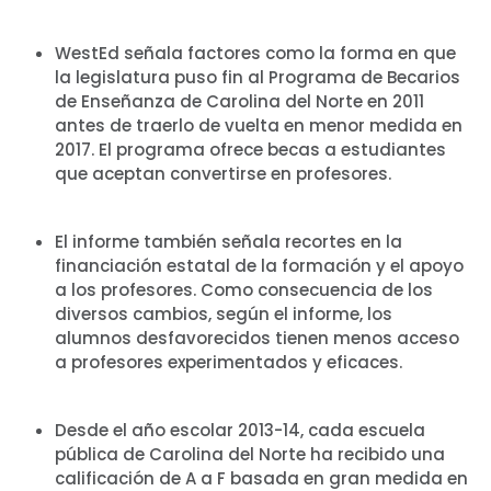
Shop
Take Back the Courts
WestEd señala factores como la forma en que
la legislatura puso fin al Programa de Becarios
Trabaja con nosotros
de Enseñanza de Carolina del Norte en 2011
Pulse
antes de traerlo de vuelta en menor medida en
Su fiesta
2017. El programa ofrece becas a estudiantes
Acción
que aceptan convertirse en profesores.
Vote
Donar
El informe también señala recortes en la
financiación estatal de la formación y el apoyo
a los profesores. Como consecuencia de los
diversos cambios, según el informe, los
alumnos desfavorecidos tienen menos acceso
a profesores experimentados y eficaces.
Desde el año escolar 2013-14, cada escuela
pública de Carolina del Norte ha recibido una
calificación de A a F basada en gran medida en