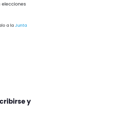
s elecciones
alo a la
Junta
ribirse y