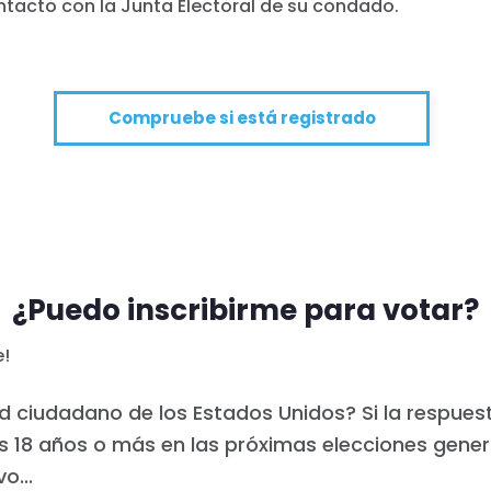
tacto con la Junta Electoral de su condado.
Trabaja con nosotros
Pulse
Su fiesta
Acción
Vote
Compruebe si está registrado
Donar
¿Puedo inscribirme para votar?
e!
d ciudadano de los Estados Unidos? Si la respuesta
s 18 años o más en las próximas elecciones gener
o...