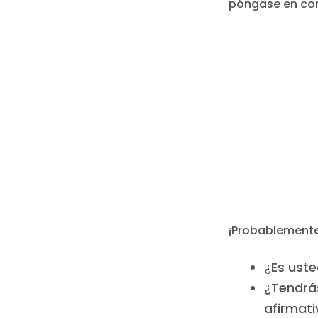
póngase en con
¡Probablement
¿Es uste
¿Tendrá
afirmativ