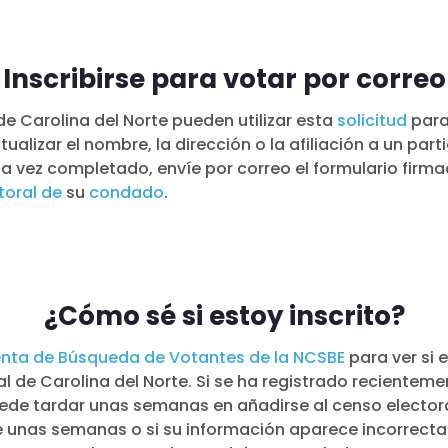
Inscribirse para votar por correo
de Carolina del Norte pueden utilizar esta
solicitud
para
tualizar el nombre, la dirección o la afiliación a un part
na vez completado, envíe por correo el formulario firm
toral de
su
condado
.
¿Cómo sé si estoy inscrito?
enta de Búsqueda de Votantes de la NCSBE
para ver si e
Inicio
l de Carolina del Norte. Si se ha registrado recienteme
Shop
ede tardar unas semanas en añadirse al censo electora
Take Back the Courts
unas semanas o si su información aparece incorrect