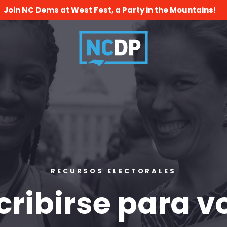
Join NC Dems at West Fest, a Party in the Mountains!
RECURSOS ELECTORALES
cribirse para v