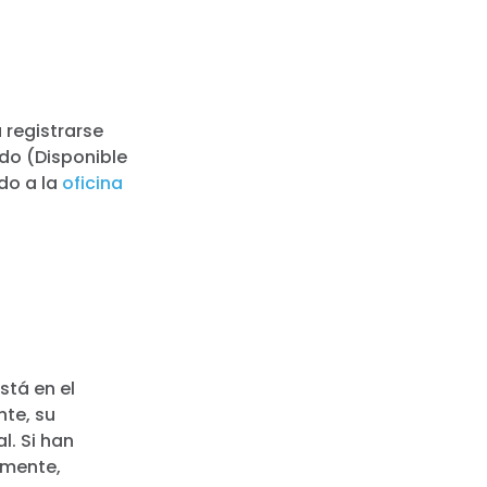
 registrarse
ido (Disponible
ado a la
oficina
stá en el
nte, su
l. Si han
amente,