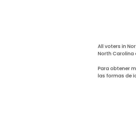
All voters in No
North Carolina d
Para obtener má
las formas de i