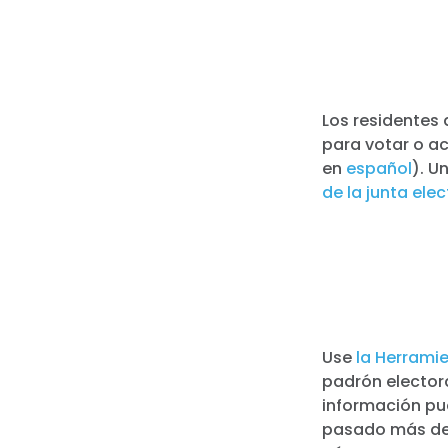
Los residentes 
para votar o ac
en
español
). U
de la junta elec
Use
la Herrami
padrón electora
información pu
pasado más de 