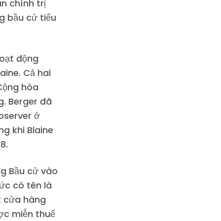
an chính trị
g bầu cử tiểu
hoạt động
aine. Cả hai
 Cộng hòa
g. Berger đã
bserver ở
ng khi Blaine
8.
ng Bầu cử vào
ức có tên là
ột cửa hàng
ược miễn thuế