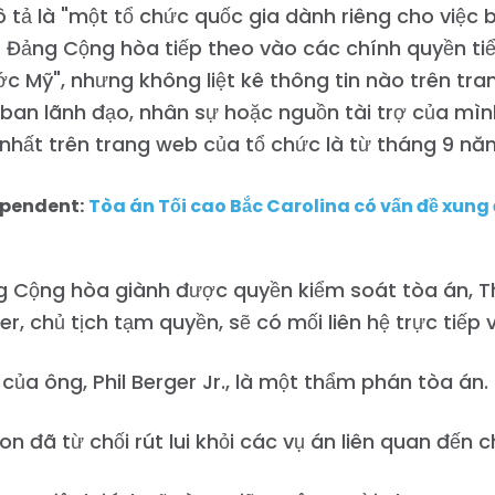
 tả là "một tổ chức quốc gia dành riêng cho việc 
 Đảng Cộng hòa tiếp theo vào các chính quyền ti
c Mỹ", nhưng không liệt kê thông tin nào trên tr
ban lãnh đạo, nhân sự hoặc nguồn tài trợ của mình
nhất trên trang web của tổ chức là từ tháng 9 nă
pendent:
Tòa án Tối cao Bắc Carolina có vấn đề xung đ
g Cộng hòa giành được quyền kiểm soát tòa án, T
ger, chủ tịch tạm quyền, sẽ có mối liên hệ trực tiếp 
 của ông, Phil Berger Jr., là một thẩm phán tòa án.
on đã từ chối rút lui khỏi các vụ án liên quan đến 