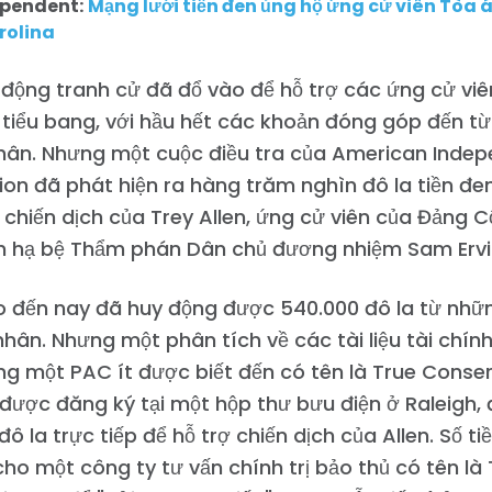
pendent:
Mạng lưới tiền đen ủng hộ ứng cử viên Tòa 
Làm việc với chúng tôi
rolina
Nhấn
Bữa tiệc của bạn
 động tranh cử đã đổ vào để hỗ trợ các ứng cử viê
Hoạt động
Vote
tiểu bang, với hầu hết các khoản đóng góp đến từ
Quyên tặng
nhân. Nhưng một cuộc điều tra của American Inde
on đã phát hiện ra hàng trăm nghìn đô la tiền đ
chiến dịch của Trey Allen, ứng cử viên của Đảng
h hạ bệ Thẩm phán Dân chủ đương nhiệm Sam Ervin
ho đến nay đã huy động được 540.000 đô la từ nh
hân. Nhưng một phân tích về các tài liệu tài chính
rằng một PAC ít được biết đến có tên là True Conse
được đăng ký tại một hộp thư bưu điện ở Raleigh, 
đô la trực tiếp để hỗ trợ chiến dịch của Allen. Số t
ho một công ty tư vấn chính trị bảo thủ có tên là