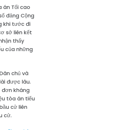
a án Tối cao
 số đảng Cộng
 khi tước đi
ơ sở liên kết
 nhận thấy
iếu của những
 Dân chủ và
ài được lâu.
t đơn kháng
ệu tòa án tiểu
bầu cử liên
u cử.