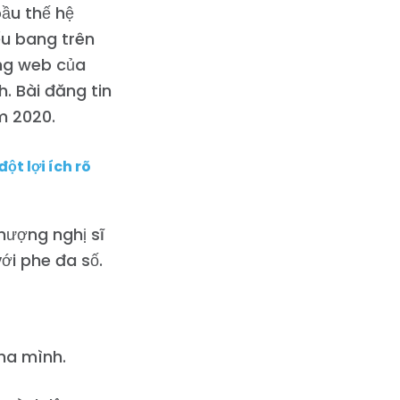
bầu thế hệ
ểu bang trên
ang web của
. Bài đăng tin
m 2020.
ột lợi ích rõ
hượng nghị sĩ
với phe đa số.
cha mình.