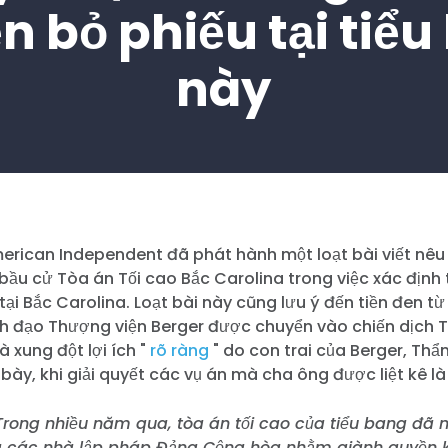
 bỏ phiếu tại tiể
này
merican Independent đã phát hành một loạt bài viết nê
bầu cử Tòa án Tối cao Bắc Carolina trong việc xác định 
tại Bắc Carolina. Loạt bài này cũng lưu ý đến tiền đen t
nh đạo Thượng viện Berger được chuyển vào chiến dịch 
à xung đột lợi ích "
rõ ràng
" do con trai của Berger, Thẩ
h bày, khi giải quyết các vụ án mà cha ông được liệt kê là
Trong nhiều năm qua, tòa án tối cao của tiểu bang đã
a các nhà lập pháp Đảng Cộng hòa nhằm giành quyền 