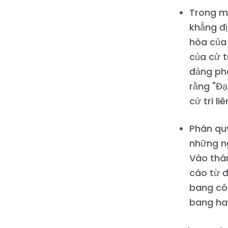
Trong mộ
khẳng đị
hòa của 
của cử t
đảng phá
rằng "Đạ
cử tri l
Phán quy
những ng
Vào thán
cáo từ đ
bang có 
bang hay