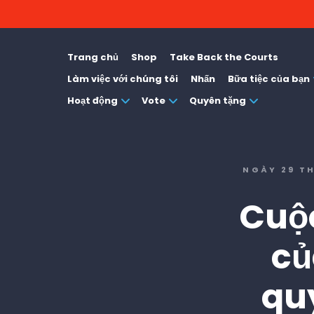
Trang chủ
Shop
Take Back the Courts
Làm việc với chúng tôi
Nhấn
Bữa tiệc của bạn
Hoạt động
Vote
Quyên tặng
NGÀY 29 T
Cuộc
củ
quy