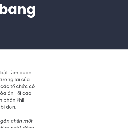
u bang
u bật tầm quan
tương lai của
ừ các tổ chức có
Tòa án Tối cao
m phán Phil
 bị đơn.
 ngăn chặn một
kiểm soát đảng