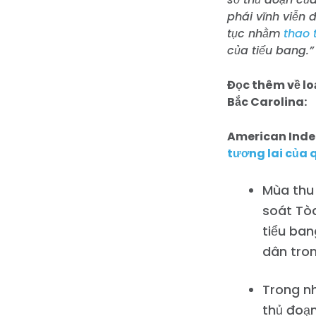
phái vĩnh viễn 
tục nhằm
thao 
của tiểu bang.”
Đọc thêm về lo
Bắc Carolina:
American Inde
tương lai của 
Mùa thu 
soát Tòa
tiểu ban
dân tron
Trong nh
thủ đoạ