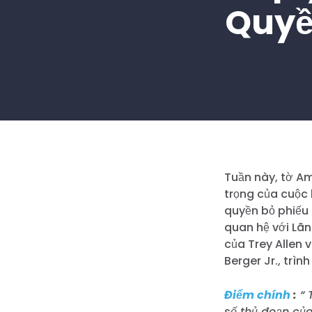
Quyền
Tuần này, tờ A
trọng của cuộc 
quyền bỏ phiếu 
quan hệ với Lã
của Trey Allen v
Berger Jr., trìn
Điểm chính
:
“
số thủ đoạn củ