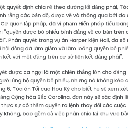
t quyết định chia rẽ theo đường lối đảng phái, Tò
nh rằng các bản đồ, được vẽ và thông qua bởi đa
Cơ quan lập pháp, đã vi phạm Hiến pháp tiểu bang
ri "quyền được bỏ phiếu bình đẳng về cơ bản trên c
i". Phán quyết trong vụ án Harper kiện Hall, đa số
i hội đồng đã làm giảm và làm loãng quyền bỏ ph
iên kết với một đảng trên cơ sở liên kết đảng phái".
ết được ca ngợi là một chiến thắng lớn cho đảng
ười ủng hộ quyền bỏ phiếu, nhưng nó không kéo d
g 6, Tòa án Tối cao Hoa Kỳ cho biết họ sẽ xem xé
ảng Cộng hòa Bắc Carolina, đơn này sẽ xác định li
thực sự có thẩm quyền ra lệnh thay đổi các cuộc 
Trang chủ
 không, bao gồm cả việc phân chia lại khu vực bầ
Shop
Take Back the Courts