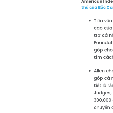
American Inde
thủ của Bắc Ca
Tiền vận
cao của 
trợ cá 
Foundati
góp cho 
tìm các
Allen c
góp cá n
tiết lộ 
Judges, 
300.000 
chuyển c