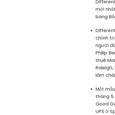
Differen
mới nhất
bang Bắc
Differen
chính tr
người đ
Philip B
thuê Ma
Raleigh,
làm chá
Một mẫu
tháng 5 
Good Gov
UPS ở Sp