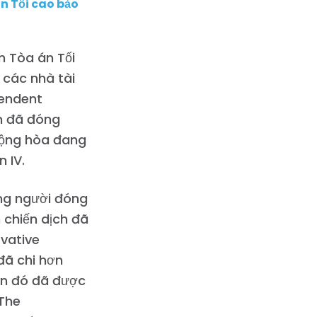
án Tối cao bảo
n Tòa án Tối
 các nhà tài
pendent
en đã đóng
 Cộng hòa đang
 IV.
ững người đóng
 chiến dịch đã
rvative
đã chi hơn
iền đó đã được
 The