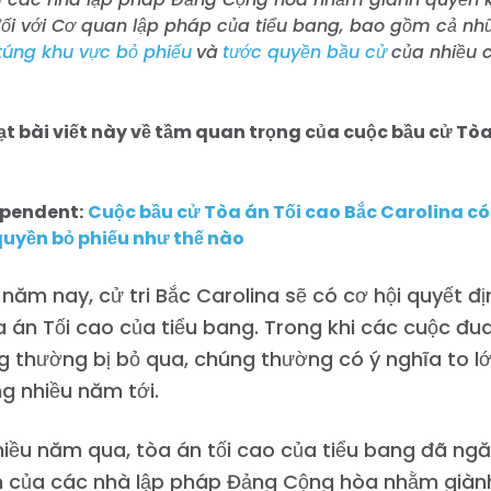
đối với Cơ quan lập pháp của tiểu bang, bao gồm cả nhữ
túng khu vực bỏ phiếu
và
tước quyền bầu cử
của nhiều c
ạt bài viết này về tầm quan trọng của cuộc bầu cử Tòa
pendent:
Cuộc bầu cử Tòa án Tối cao Bắc Carolina có
quyền bỏ phiếu như thế nào
năm nay, cử tri Bắc Carolina sẽ có cơ hội quyết đị
 án Tối cao của tiểu bang. Trong khi các cuộc đu
g thường bị bỏ qua, chúng thường có ý nghĩa to lớ
g nhiều năm tới.
iều năm qua, tòa án tối cao của tiểu bang đã ng
n của các nhà lập pháp Đảng Cộng hòa nhằm giàn