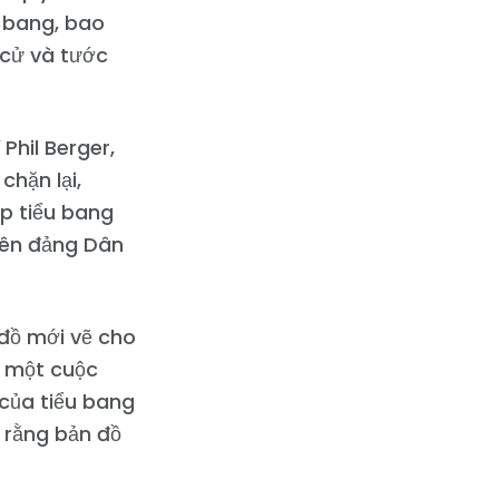
u bang, bao
 cử và tước
Phil Berger,
chặn lại,
p tiểu bang
viên đảng Dân
 đồ mới vẽ cho
a một cuộc
của tiểu bang
 rằng bản đồ