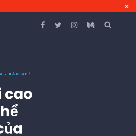
,
NG
BÁO CHÍ
i cao
thể
 của