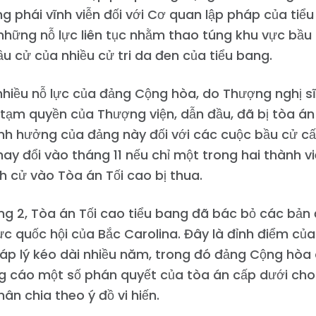
g phái vĩnh viễn đối với Cơ quan lập pháp của tiể
hững nỗ lực liên tục nhằm thao túng khu vực bầu
u cử của nhiều cử tri da đen của tiểu bang.
hiều nỗ lực của đảng Cộng hòa, do Thượng nghị sĩ 
 tạm quyền của Thượng viện, dẫn đầu, đã bị tòa án 
nh hưởng của đảng này đối với các cuộc bầu cử cấ
hay đổi vào tháng 11 nếu chỉ một trong hai thành 
h cử vào Tòa án Tối cao bị thua.
g 2, Tòa án Tối cao tiểu bang đã bác bỏ các bản
ực quốc hội của Bắc Carolina. Đây là đỉnh điểm củ
áp lý kéo dài nhiều năm, trong đó đảng Cộng hòa 
g cáo một số phán quyết của tòa án cấp dưới cho
hân chia theo ý đồ vi hiến.