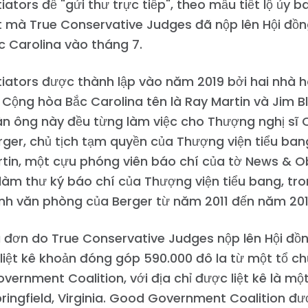
tiators để "gửi thư trực tiếp", theo mẫu tiết lộ ủy b
 mà True Conservative Judges đã nộp lên Hội đồn
 Carolina vào tháng 7.
tiators được thành lập vào năm 2019 bởi hai nhà 
ị Cộng hòa Bắc Carolina tên là Ray Martin và Jim Bl
àn ông này đều từng làm việc cho Thượng nghị sĩ
erger, chủ tịch tạm quyền của Thượng viện tiểu ban
rtin, một cựu phóng viên báo chí của tờ News & O
 làm thư ký báo chí của Thượng viện tiểu bang, tro
nh văn phòng của Berger từ năm 2011 đến năm 201
 đơn do True Conservative Judges nộp lên Hội đồ
liệt kê khoản đóng góp 590.000 đô la từ một tổ ch
ernment Coalition, với địa chỉ được liệt kê là m
ringfield, Virginia. Good Government Coalition đ