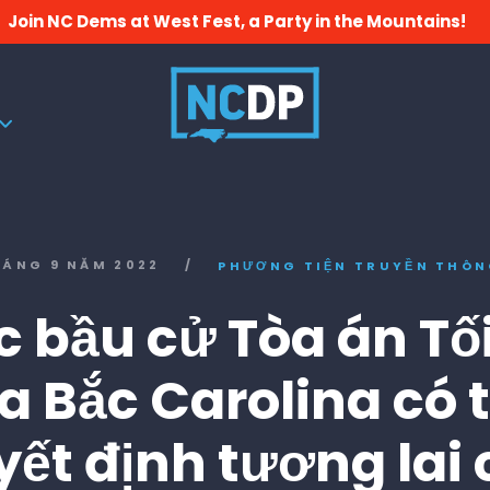
Join NC Dems at West Fest, a Party in the Mountains!
HÁNG 9 NĂM 2022
/
PHƯƠNG TIỆN TRUYỀN THÔ
 bầu cử Tòa án Tố
a Bắc Carolina có 
ết định tương lai