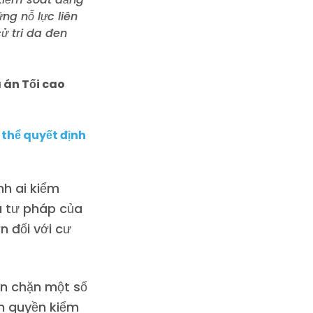
ng nỗ lực liên
ử tri da đen
 án Tối cao
 thể quyết định
nh ai kiểm
a tư pháp của
n đối với cư
ăn chặn một số
h quyền kiểm