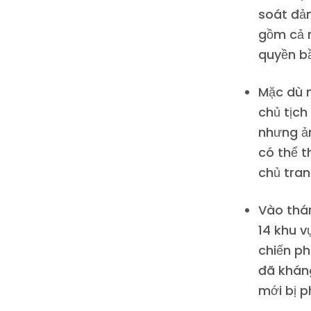
soát đản
gồm cả n
quyền bầ
Mặc dù n
chủ tịch
nhưng ả
có thể t
chủ tran
Vào thán
14 khu v
chiến ph
đã khán
mới bị p