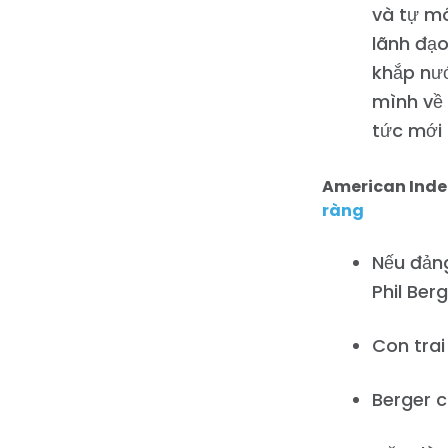
và tự mô
lãnh đạo
khắp nướ
mình về 
tức mới 
American Inde
ràng
Nếu đản
Phil Ber
Con trai
Berger c