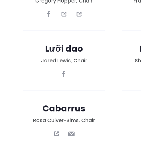
Gregory Hopper, Chair
Fr
Lưỡi dao
Jared Lewis, Chair
Sh
Cabarrus
Rosa Culver-Sims, Chair