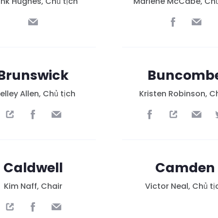
ank Hughes, Chủ tịch
Marlene McCabe, Chủ
Brunswick
Buncomb
elley Allen, Chủ tịch
Kristen Robinson, C
Caldwell
Camden
Kim Naff, Chair
Victor Neal, Chủ tị