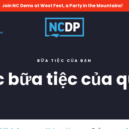
Join NC Dems at West Fest, a Party in the Mountains!
BỮA TIỆC CỦA BẠN
 bữa tiệc của 