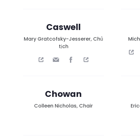
Caswell
Mary Gratcofsky-Jesserer, Chủ
Mich
tịch
Chowan
Colleen Nicholas, Chair
Eri