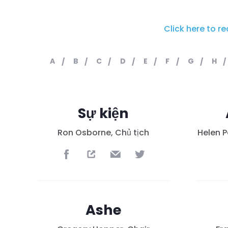
Click here to r
A
B
C
D
E
F
G
H
Sự kiện
Ron Osborne, Chủ tịch
Helen P
Ashe