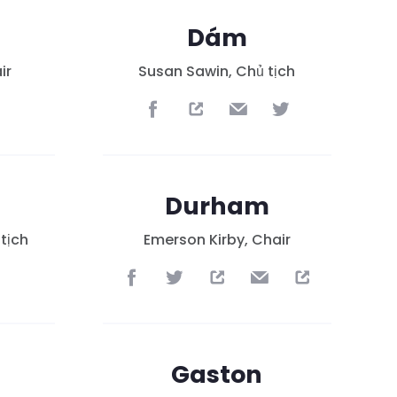
k
Dám
ir
Susan Sawin, Chủ tịch
Durham
tịch
Emerson Kirby, Chair
Gaston