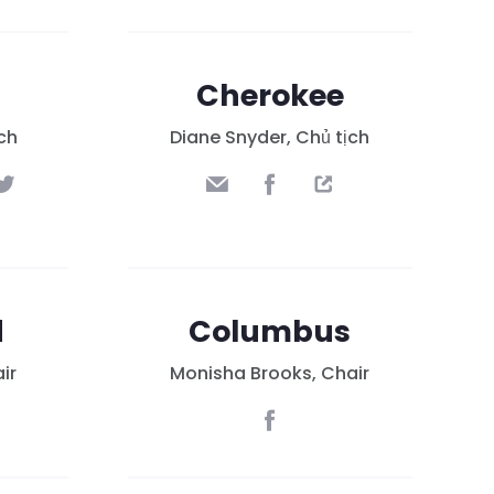
m
Cherokee
ịch
Diane Snyder, Chủ tịch
d
Columbus
ir
Monisha Brooks, Chair