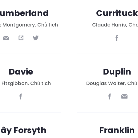
Làm việc với chúng tôi
Nhấn
umberland
Currituc
Bữa tiệc của bạn
k Montgomery, Chủ tịch
Claude Harris, Cha
Hoạt động
Vote
Quyên tặng
Davie
Duplin
 Fitzgibbon, Chủ tịch
Douglas Walter, Chủ 
ây Forsyth
Franklin