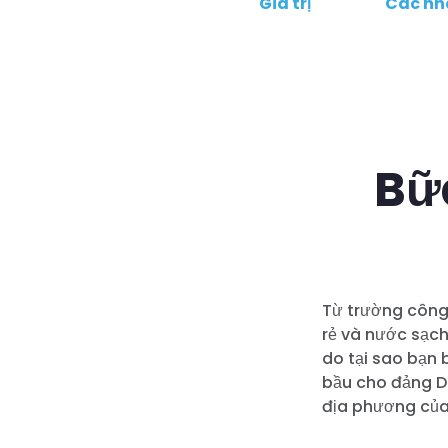
Giá trị
Các nh
Bữ
Từ trường công
rẻ và nước sạch
do tại sao bạn 
bầu cho đảng D
địa phương của