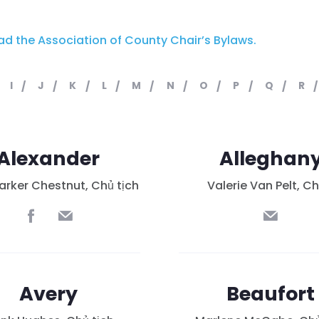
ead the Association of County Chair’s Bylaws.
I
J
K
L
M
N
O
P
Q
R
Alexander
Alleghan
arker Chestnut, Chủ tịch
Valerie Van Pelt, Ch
Avery
Beaufort