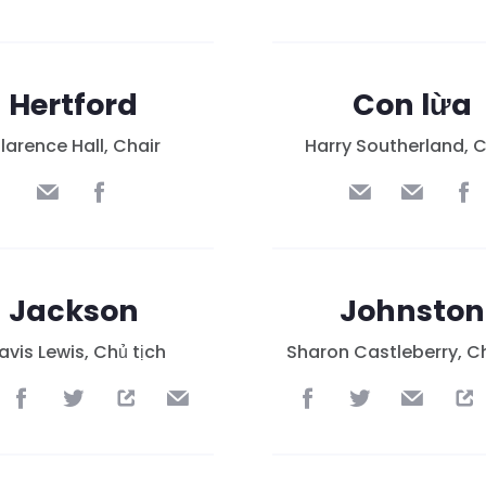
Hertford
Con lừa
larence Hall, Chair
Harry Southerland, C
Jackson
Johnston
avis Lewis, Chủ tịch
Sharon Castleberry, Ch