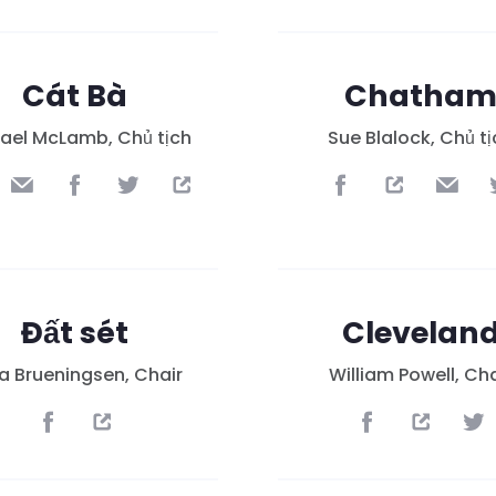
Cát Bà
Chatha
ael McLamb, Chủ tịch
Sue Blalock, Chủ t
Đất sét
Clevelan
ca Brueningsen, Chair
William Powell, Cha
Trang chủ
Shop
Take Back the Courts