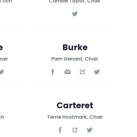
 tịch
Camille Taylor, Chair
e
Burke
hair
Pam Genant, Chair
Carteret
ch
Terrie Hostmark, Chair