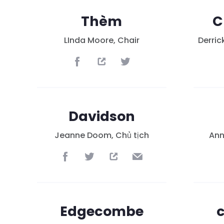
Thèm
C
LInda Moore, Chair
Derric
Davidson
Jeanne Doom, Chủ tịch
Ann
Edgecombe
c