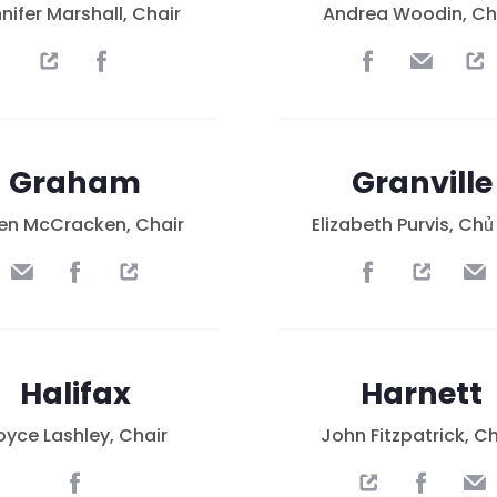
nifer Marshall, Chair
Andrea Woodin, Ch
Graham
Granville
en McCracken, Chair
Elizabeth Purvis, Chủ
Halifax
Harnett
oyce Lashley, Chair
John Fitzpatrick, Ch