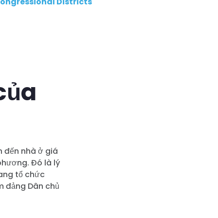
ongressional Districts
của
n đến nhà ở giá
phương. Đó là lý
đang tổ chức
ìm đảng Dân chủ