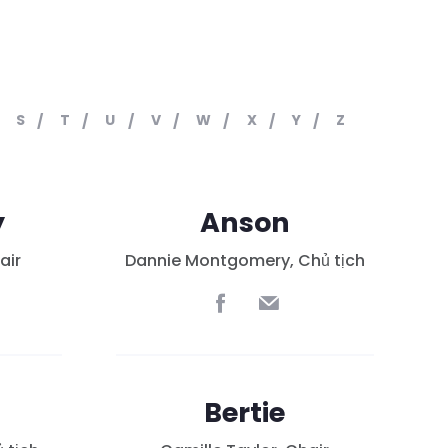
S
T
U
V
W
X
Y
Z
y
Anson
air
Dannie Montgomery, Chủ tịch
Bertie