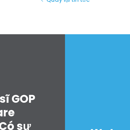
sĩ GOP
are
“Có sự