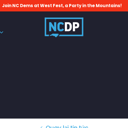
Join NC Dems at West Fest, a Party in the Mountains!
Quay lại tin tức