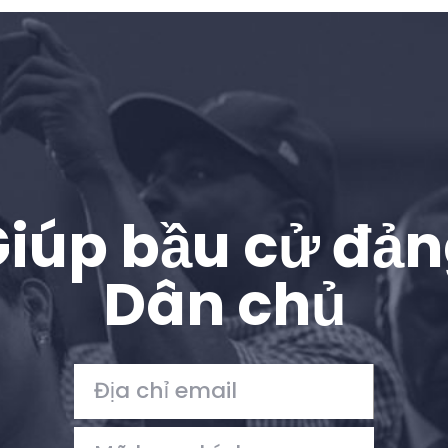
Trang chủ
Shop
Take Back the Courts
Làm việc với chúng tôi
Nhấn
Bữa tiệc của bạn
Hoạt động
iúp bầu cử đả
Vote
Quyên tặng
Dân chủ