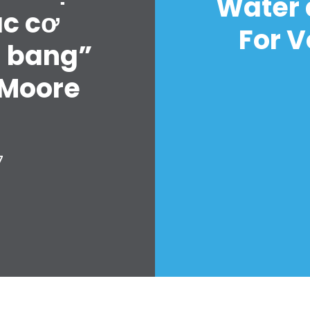
Water 
ác cơ
For V
u bang”
 Moore
7