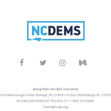
Đảng Dân chủ Bắc Carolina
220 Hillsborough Street Raleigh, NC 27603 | PO Box 1926 Raleigh NC 27602
ĐƯỜNG DÂY NÓNG HỖ TRỢ BẦU CỬ: 1-833-VOTE4NC
team@ncdp.org