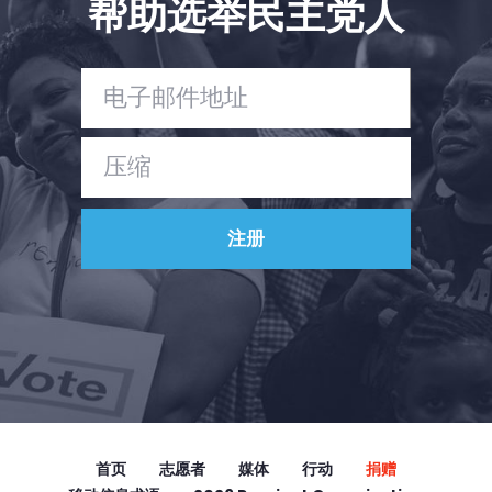
帮助选举民主党人
Vote
捐赠
首页
志愿者
媒体
行动
捐赠