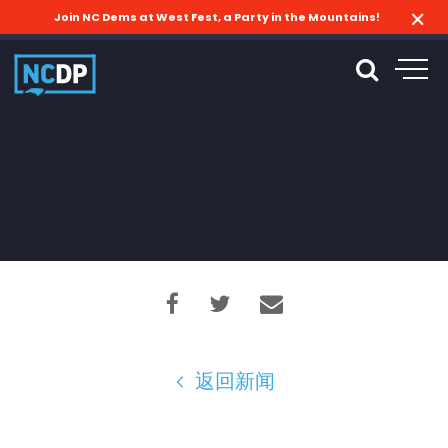
Join NC Dems at West Fest, a Party in the Mountains!
返回新闻