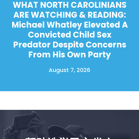
WHAT NORTH CAROLINIANS
ARE WATCHING & READING:
Michael Whatley Elevated A
Convicted Child Sex
Predator Despite Concerns
From His Own Party
August 7, 2026
首页
Shop
Take Back the Courts
与我们合作
新闻
您的派对
行动