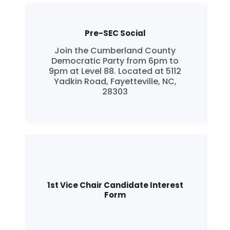
Pre-SEC Social
Join the Cumberland County
Democratic Party from 6pm to
9pm at Level 88. Located at 5112
Yadkin Road, Fayetteville, NC,
28303
Trang chủ
Shop
Take Back the Courts
Làm việc với chúng tôi
Nhấn
Bữa tiệc của bạn
1st Vice Chair Candidate Interest
Form
Hoạt động
Vote
Quyên tặng