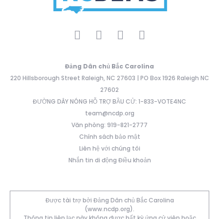
Đảng Dân chủ Bắc Carolina
220 Hillsborough Street Raleigh, NC 27603 | PO Box 1926 Raleigh NC
27602
ĐƯỜNG DÂY NÓNG HỖ TRỢ BẦU CỬ: 1-833-VOTE4NC
team@ncdp.org
Văn phòng: 919-821-2777
Chính sách bảo mật
Liên hệ với chúng tôi
Nhắn tin di động Điều khoản
Được tài trợ bởi Đảng Dân chủ Bắc Carolina
(www.ncdp.org).
Thông tin liên lạc này không được bất kỳ ứng cử viên hoặc