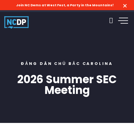
Join NC Dems at West Fest, a Party in the Mountains!
ĐẢNG DÂN CHỦ BẮC CAROLINA
2026 Summer SEC
Meeting