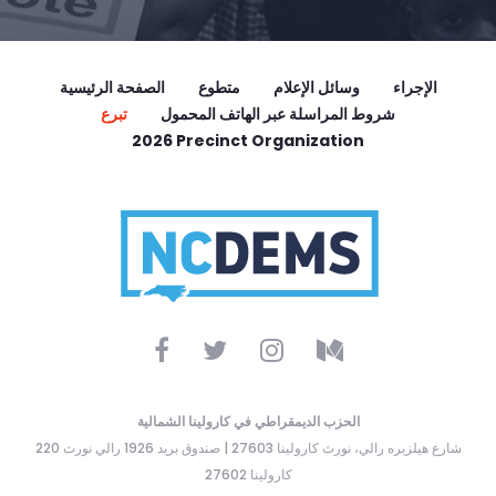
الإجراء
وسائل الإعلام
متطوع
الصفحة الرئيسية
شروط المراسلة عبر الهاتف المحمول
تبرع
2026 Precinct Organization
الحزب الديمقراطي في كارولينا الشمالية
220 شارع هيلزبره رالي، نورث كارولينا 27603 | صندوق بريد 1926 رالي نورث
كارولينا 27602