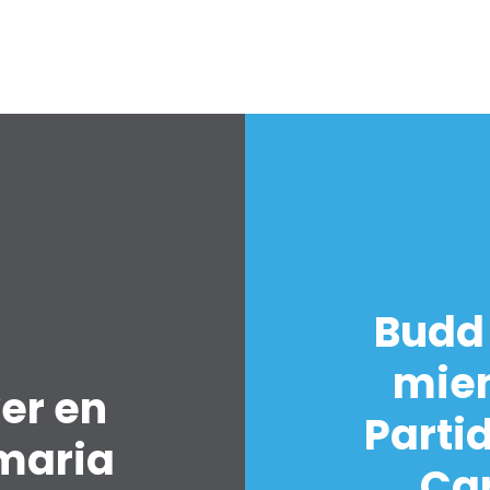
Budd 
mien
er en
Parti
maria
Car