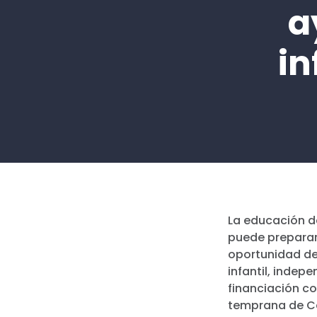
a
in
La educación de
puede prepararl
oportunidad de
infantil, inde
financiación c
temprana de Car