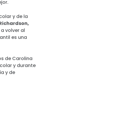
jor.
olar y de la
 Richardson,
a volver al
antil es una
os de Carolina
colar y durante
ía y de