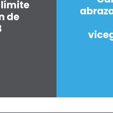
 límite
abraza
Inicio
n de
Shop
Take Back the Courts
3
Trabaja con nosotros
vice
Pulse
Su fiesta
Acción
Vote
Donar