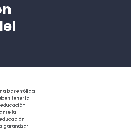
ón
del
una base sólida
eben tener la
e educación
ante la
 educación
a garantizar