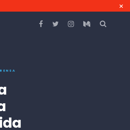
RENSA
a
a
ida