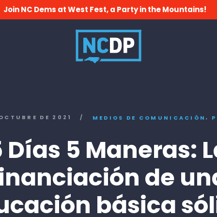
Join NC Dems at West Fest, a Party in the Mountains!
,
 OCTUBRE DE 2021
/
MEDIOS DE COMUNICACIÓN
P
5 Días 5 Maneras: L
financiación de un
ucación básica sól