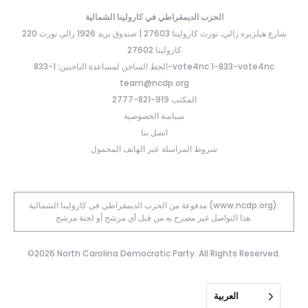
الحزب الديمقراطي في كارولينا الشمالية
220 شارع هيلزبره رالي، نورث كارولينا 27603 | صندوق بريد 1926 رالي نورث
كارولينا 27602
الخط الساخن لمساعدة الناخبين: 1-833-vote4nc 1-833-vote4nc
team@ncdp.org
المكتب 919-821-2777
سياسة الخصوصية
اتصل بنا
شروط المراسلة عبر الهاتف المحمول
مدفوعة من الحزب الديمقراطي في كارولينا الشمالية (www.ncdp.org).
هذا التواصل غير مصرح به من قبل أي مرشح أو لجنة مرشح.
©2026 North Carolina Democratic Party. All Rights Reserved.
العربية‏