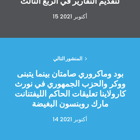
لتقديم التقارير في الربع الثالث
15 أكتوبر 2021
الصفحة الرئيسية
Shop
المنشور التالي
Take Back the Courts
بود وماكروري صامتان بينما يتبنى
العمل معنا
الصحافة
ووكر والحزب الجمهوري في نورث
حفلتك
كارولاينا تعليقات الحاكم الليفتنانت
الإجراء
مارك روبنسون البغيضة
Vote
تبرع
14 أكتوبر 2021