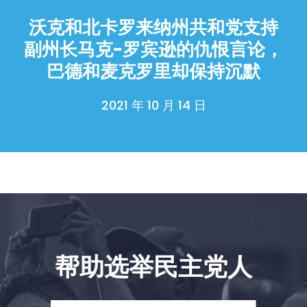
首页
沃克和北卡罗来纳州共和党支持
Shop
Take Back the Courts
副州长马克-罗宾逊的仇恨言论，
与我们合作
巴德和麦克罗里却保持沉默
新闻
您的派对
2021 年 10 月 14 日
行动
Vote
捐赠
帮助选举民主党人