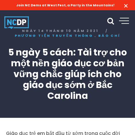
Join NC Dems at West Fest, a Party in the Mountains!
NGÀY 14 THÁNG 10 NĂM 2021
/
,
PHƯƠNG TIỆN TRUYỀN THÔNG
BÁO CHÍ
5 ngày 5 cách: Tài trợ cho
một nền giáo dục cơ bản
vững chắc giúp ích cho
giáo dục sớm ở Bắc
Carolina
Giáo dục trẻ em bắt đầu từ sớm trong cuộc đời