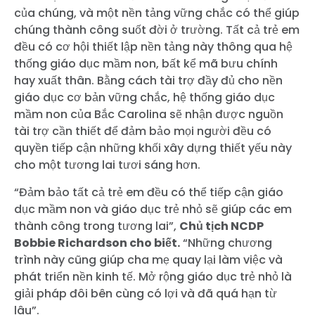
của chúng, và một nền tảng vững chắc có thể giúp
chúng thành công suốt đời ở trường. Tất cả trẻ em
đều có cơ hội thiết lập nền tảng này thông qua hệ
thống giáo dục mầm non, bất kể mã bưu chính
hay xuất thân. Bằng cách tài trợ đầy đủ cho nền
giáo dục cơ bản vững chắc, hệ thống giáo dục
mầm non của Bắc Carolina sẽ nhận được nguồn
tài trợ cần thiết để đảm bảo mọi người đều có
quyền tiếp cận những khối xây dựng thiết yếu này
cho một tương lai tươi sáng hơn.
“Đảm bảo tất cả trẻ em đều có thể tiếp cận giáo
dục mầm non và giáo dục trẻ nhỏ sẽ giúp các em
thành công trong tương lai”,
Chủ tịch NCDP
Bobbie Richardson cho biết.
“Những chương
trình này cũng giúp cha mẹ quay lại làm việc và
phát triển nền kinh tế. Mở rộng giáo dục trẻ nhỏ là
giải pháp đôi bên cùng có lợi và đã quá hạn từ
lâu”.