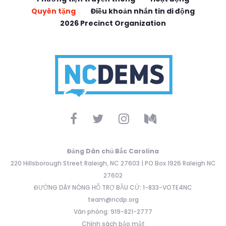
Quyên tặng
Điều khoản nhắn tin di động
2026 Precinct Organization
Đảng Dân chủ Bắc Carolina
220 Hillsborough Street Raleigh, NC 27603 | PO Box 1926 Raleigh NC
27602
ĐƯỜNG DÂY NÓNG HỖ TRỢ BẦU CỬ: 1-833-VOTE4NC
team@ncdp.org
Văn phòng: 919-821-2777
Chính sách bảo mật