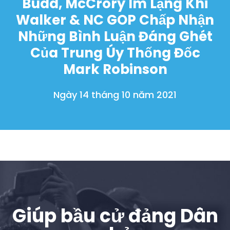
Budd, McCrory Im Lặng Khi
Hoạt động
Walker & NC GOP Chấp Nhận
Vote
Những Bình Luận Đáng Ghét
Quyên tặng
Của Trung Úy Thống Đốc
Mark Robinson
Ngày 14 tháng 10 năm 2021
Giúp bầu cử đảng Dân