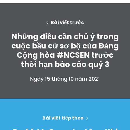
Bài viết trước
Những điều cần chú ý trong
cuộc bầu cử sơ bộ của Đảng
Cộng hòa #NCSEN trước
thời hạn báo cáo quý 3
Ngày 15 tháng 10 năm 2021
Trang chủ
Shop
Take Back the Courts
Làm việc với chúng tôi
Bài viết tiếp theo
Nhấn
Bữa tiệc của bạn