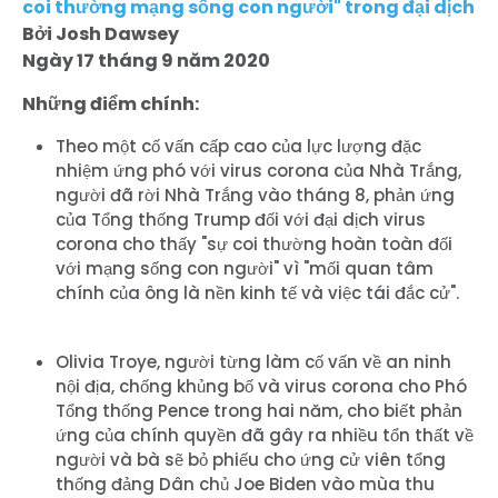
coi thường mạng sống con người" trong đại dịch
Bởi Josh Dawsey
Ngày 17 tháng 9 năm 2020
Những điểm chính:
Theo một cố vấn cấp cao của lực lượng đặc
nhiệm ứng phó với virus corona của Nhà Trắng,
người đã rời Nhà Trắng vào tháng 8, phản ứng
của Tổng thống Trump đối với đại dịch virus
corona cho thấy "sự coi thường hoàn toàn đối
với mạng sống con người" vì "mối quan tâm
chính của ông là nền kinh tế và việc tái đắc cử".
Olivia Troye, người từng làm cố vấn về an ninh
nội địa, chống khủng bố và virus corona cho Phó
Tổng thống Pence trong hai năm, cho biết phản
ứng của chính quyền đã gây ra nhiều tổn thất về
người và bà sẽ bỏ phiếu cho ứng cử viên tổng
thống đảng Dân chủ Joe Biden vào mùa thu