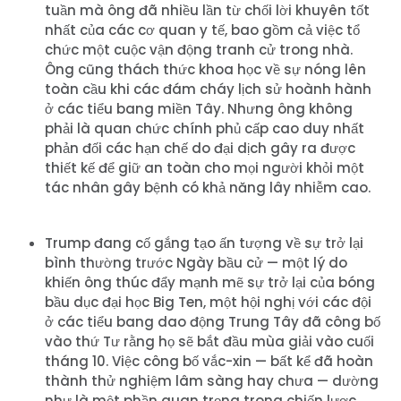
tuần mà ông đã nhiều lần từ chối lời khuyên tốt
nhất của các cơ quan y tế, bao gồm cả việc tổ
chức một cuộc vận động tranh cử trong nhà.
Ông cũng thách thức khoa học về sự nóng lên
toàn cầu khi các đám cháy lịch sử hoành hành
ở các tiểu bang miền Tây. Nhưng ông không
phải là quan chức chính phủ cấp cao duy nhất
phản đối các hạn chế do đại dịch gây ra được
thiết kế để giữ an toàn cho mọi người khỏi một
tác nhân gây bệnh có khả năng lây nhiễm cao.
Trump đang cố gắng tạo ấn tượng về sự trở lại
bình thường trước Ngày bầu cử — một lý do
khiến ông thúc đẩy mạnh mẽ sự trở lại của bóng
bầu dục đại học Big Ten, một hội nghị với các đội
ở các tiểu bang dao động Trung Tây đã công bố
vào thứ Tư rằng họ sẽ bắt đầu mùa giải vào cuối
tháng 10. Việc công bố vắc-xin — bất kể đã hoàn
thành thử nghiệm lâm sàng hay chưa — dường
như là một phần quan trọng trong chiến lược