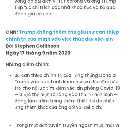
vong do đại dịch vi-rút corona và ông Trump
tiếp tục chỉ trích các nhà khoa học và bỏ qua
đánh giá của họ.
Trang chủ
CNN:
Trump không thèm che giấu sự can thiệp
Shop
chính trị của mình vào việc thúc đẩy vắc-xin
Take Back the Courts
Bởi Stephen Collinson
Làm việc với chúng tôi
Ngày 17 tháng 9 năm 2020
Nhấn
Những điểm chính:
Bữa tiệc của bạn
Hoạt động
Sự can thiệp chính trị của Tổng thống Donald
Vote
Trump vào quá trình khoa học và đạo đức bảo
Quyên tặng
trợ cho nỗ lực tìm kiếm vắc-xin phòng Covid-19
— được thể hiện rõ ràng vào thứ Tư hỗn loạn —
đang làm trầm trọng thêm thiệt hại do phản
ứng thảm khốc của ông đối với đại dịch.
Trong một đợt tuyên truyền ngoạn mục, một vị