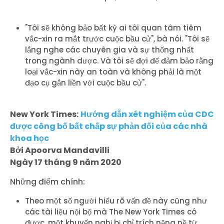
"Tôi sẽ không bảo bất kỳ ai tôi quan tâm tiêm
vắc-xin ra mắt trước cuộc bầu cử", bà nói. "Tôi sẽ
lắng nghe các chuyên gia và sự thống nhất
trong ngành dược. Và tôi sẽ đợi để đảm bảo rằng
loại vắc-xin này an toàn và không phải là một
đạo cụ gắn liền với cuộc bầu cử".
New York Times:
Hướng dẫn xét nghiệm của CDC
được công bố bất chấp sự phản đối của các nhà
khoa học
Bởi Apoorva Mandavilli
Ngày 17 tháng 9 năm 2020
Những điểm chính:
Theo một số người hiểu rõ vấn đề này cũng như
các tài liệu nội bộ mà The New York Times có
được, một khuyến nghị bị chỉ trích nặng nề từ