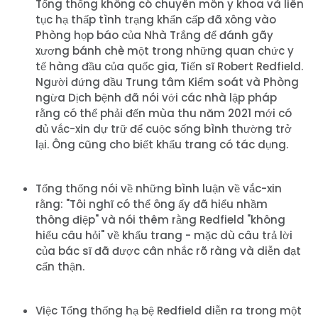
Tổng thống không có chuyên môn y khoa và liên
tục hạ thấp tình trạng khẩn cấp đã xông vào
Phòng họp báo của Nhà Trắng để đánh gãy
xương bánh chè một trong những quan chức y
tế hàng đầu của quốc gia, Tiến sĩ Robert Redfield.
Người đứng đầu Trung tâm Kiểm soát và Phòng
ngừa Dịch bệnh đã nói với các nhà lập pháp
rằng có thể phải đến mùa thu năm 2021 mới có
đủ vắc-xin dự trữ để cuộc sống bình thường trở
lại. Ông cũng cho biết khẩu trang có tác dụng.
Tổng thống nói về những bình luận về vắc-xin
rằng: "Tôi nghĩ có thể ông ấy đã hiểu nhầm
thông điệp" và nói thêm rằng Redfield "không
hiểu câu hỏi" về khẩu trang - mặc dù câu trả lời
của bác sĩ đã được cân nhắc rõ ràng và diễn đạt
cẩn thận.
Việc Tổng thống hạ bệ Redfield diễn ra trong một