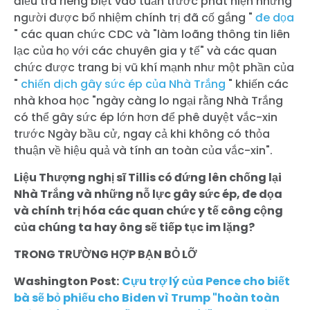
điều tra riêng biệt vào tuần trước phát hiện những
người được bổ nhiệm chính trị đã cố gắng "
đe dọa
" các quan chức CDC và "làm loãng thông tin liên
lạc của họ với các chuyên gia y tế" và các quan
chức được trang bị vũ khí mạnh như một phần của
"
chiến dịch gây sức ép của Nhà Trắng
" khiến các
nhà khoa học "ngày càng lo ngại rằng Nhà Trắng
có thể gây sức ép lớn hơn để phê duyệt vắc-xin
trước Ngày bầu cử, ngay cả khi không có thỏa
thuận về hiệu quả và tính an toàn của vắc-xin".
Liệu Thượng nghị sĩ Tillis có đứng lên chống lại
Nhà Trắng và những nỗ lực gây sức ép, đe dọa
và chính trị hóa các quan chức y tế công cộng
của chúng ta hay ông sẽ tiếp tục im lặng?
TRONG TRƯỜNG HỢP BẠN BỎ LỠ
Washington Post:
Cựu trợ lý của Pence cho biết
bà sẽ bỏ phiếu cho Biden vì Trump "hoàn toàn