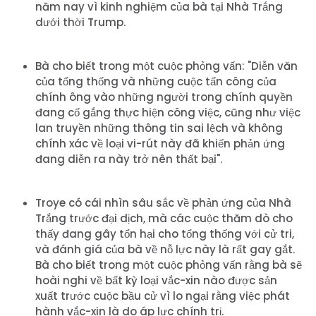
năm nay vì kinh nghiệm của bà tại Nhà Trắng
dưới thời Trump.
Bà cho biết trong một cuộc phỏng vấn: "Diễn văn
của tổng thống và những cuộc tấn công của
chính ông vào những người trong chính quyền
đang cố gắng thực hiện công việc, cũng như việc
lan truyền những thông tin sai lệch và không
chính xác về loại vi-rút này đã khiến phản ứng
đang diễn ra này trở nên thất bại".
Troye có cái nhìn sâu sắc về phản ứng của Nhà
Trắng trước đại dịch, mà các cuộc thăm dò cho
thấy đang gây tổn hại cho tổng thống với cử tri,
và đánh giá của bà về nỗ lực này là rất gay gắt.
Bà cho biết trong một cuộc phỏng vấn rằng bà sẽ
hoài nghi về bất kỳ loại vắc-xin nào được sản
xuất trước cuộc bầu cử vì lo ngại rằng việc phát
hành vắc-xin là do áp lực chính trị.