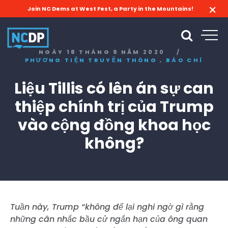
Join NC Dems at West Fest, a Party in the Mountains!
NGÀY 18 THÁNG 9 NĂM 2020
/
,
PHƯƠNG TIỆN TRUYỀN THÔNG
BÁO CHÍ
Liệu Tillis có lên án sự can
thiệp chính trị của Trump
vào cộng đồng khoa học
không?
Tuần này, Trump “không để lại nghi ngờ gì rằng
những cân nhắc bầu cử ngắn hạn của ông quan