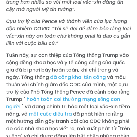
trọng hơn nhiều so với một loại vắc-xin đáng tin
cậy mà người Mỹ tin tưởng”.
Cựu trợ lý của Pence và thành viên của lực lượng
đặc nhiệm COVID: “Tôi sẽ đợi để đảm bảo rằng loại
vắc-xin này an toàn chứ không phải là đạo cụ gắn
liền với cuộc bầu cử.”
Tuần này, sự can thiệp của Tổng thống Trump vào
cộng đồng khoa học và y tế công cộng của quốc
gia đã bị phơi bày hoàn toàn, khi chỉ trong vài
ngày, Tổng thống
đã công khai tấn công
và mâu
thuẫn với chính giám đốc CDC của mình, một cựu
trợ lý của Phó Tổng thống Pence đã cảnh báo rằng
Trump "
hoàn toàn coi thường mạng sống con
người
" và đang chính trị hóa một loại vắc-xin tiềm
năng, và
một cuộc điều tra
đã phát hiện ra rằng
một hướng dẫn gây tranh cãi của CDC không phải
do các nhà khoa học viết ra, mà xuất phát từ "trên
xuống" và chỉ được đăng lên bất chấp những phản