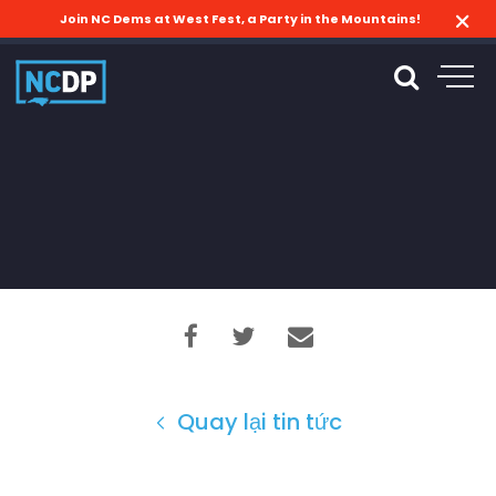
Join NC Dems at West Fest, a Party in the Mountains!
Quay lại tin tức