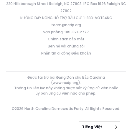
220 Hillsborough Street Raleigh, NC 27603 | PO Box 1926 Raleigh NC
27602
ĐƯỜNG DÂY NÓNG HỖ TRỢ BẦU CỬ: 1-833-VOTE4NC
team@ncdp.org
Văn phòng: 919-821-2777
Chính sách bảo mật
Liên hệ với chúng tôi
Nhắn tin di động Điều khoản
Được tài trợ bởi Đảng Dân chủ Bắc Carolina
(www.ncdp.org).
Thông tin liên lạc này không được bất kỳ ứng cử viên hoặc
ủy ban ứng cử viên nào cho phép.
©2026 North Carolina Democratic Party. All Rights Reserved.
Tiếng Việt