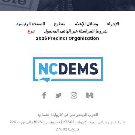
الإجراء
وسائل الإعلام
متطوع
الصفحة الرئيسية
شروط المراسلة عبر الهاتف المحمول
تبرع
2026 Precinct Organization
الحزب الديمقراطي في كارولينا الشمالية
220 شارع هيلزبره رالي، نورث كارولينا 27603 | صندوق بريد 1926 رالي نورث
كارولينا 27602