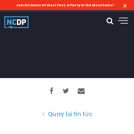
Join NC Dems at West Fest, a Party in the Mountains!
Quay lại tin tức