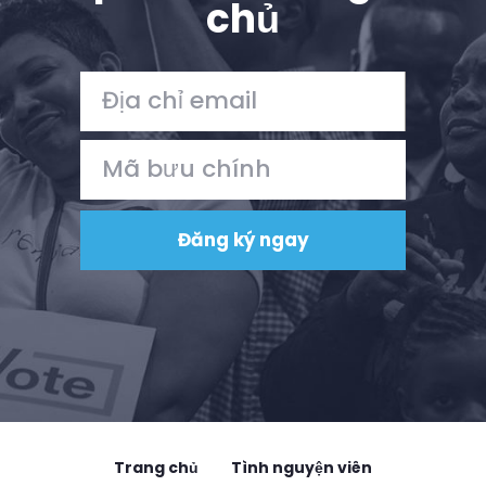
chủ
Hoạt động
Vote
Quyên tặng
Trang chủ
Tình nguyện viên