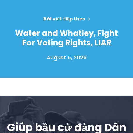
Bài viết tiếp theo
Water and Whatley, Fight
For Voting Rights, LIAR
August 5, 2026
Trang chủ
Shop
Take Back the Courts
Làm việc với chúng tôi
Giúp bầu cử đảng Dân
Nhấn
Bữa tiệc của bạn