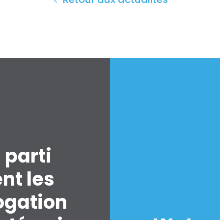
 parti
nt les
ogation