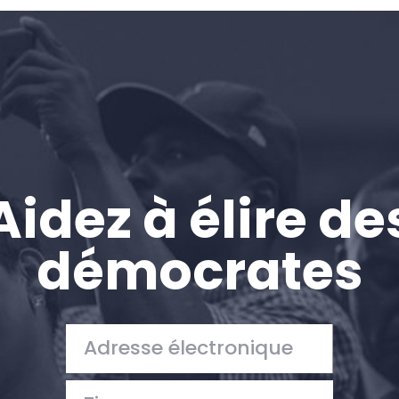
Accueil
Shop
Take Back the Courts
Travailler avec nous
Presse
Votre fête
Action
Aidez à élire de
Vote
Faire un don
démocrates