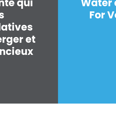
nté qui
Water 
s
For V
latives
erger et
encieux