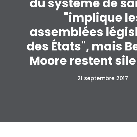
du système de sa
"implique le
assemblées légis
des États", mais B
Moore restent sil
21 septembre 2017