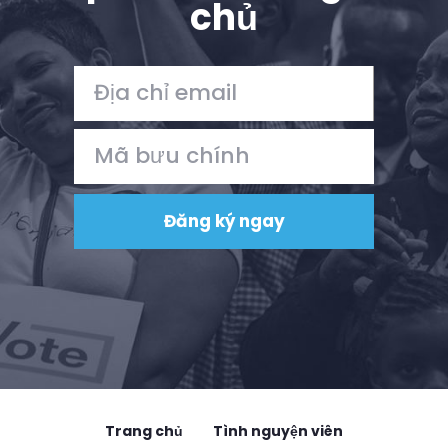
chủ
Hoạt động
Vote
Quyên tặng
Trang chủ
Tình nguyện viên