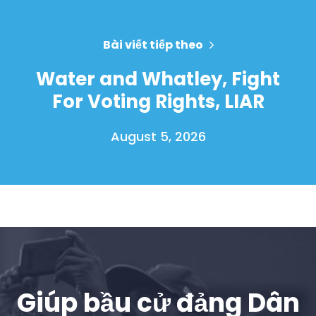
Bài viết tiếp theo
Water and Whatley, Fight
For Voting Rights, LIAR
August 5, 2026
Trang chủ
Shop
Take Back the Courts
Làm việc với chúng tôi
Giúp bầu cử đảng Dân
Nhấn
Bữa tiệc của bạn