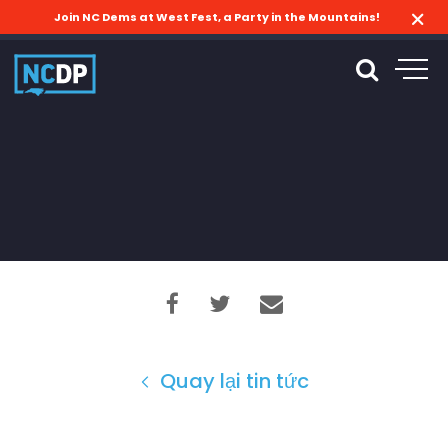
Join NC Dems at West Fest, a Party in the Mountains!
Quay lại tin tức