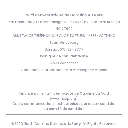
Parti démocratique de Caroline du Nord
220 Hillsborough Street Raleigh, NC 27603 | P.O. Box 1926 Raleigh
NC 27602
ASSISTANCE TÉLÉPHONIQUE AUX ÉLECTEURS : 1-833-VOTE4NC
team@ncdp.org
Bureau : 919-821-2777
Politique de confidentialité
Nous contacter
Conditions d'utilisation de la messagerie mobile
Financé par le Parti démocrate de Caroline du Nord
(www.ncdp.org).
Cette communication n'est autorisée par aucun candidat
ou comité de candidat.
©2026 North Carolina Democratic Party. All Rights Reserved.