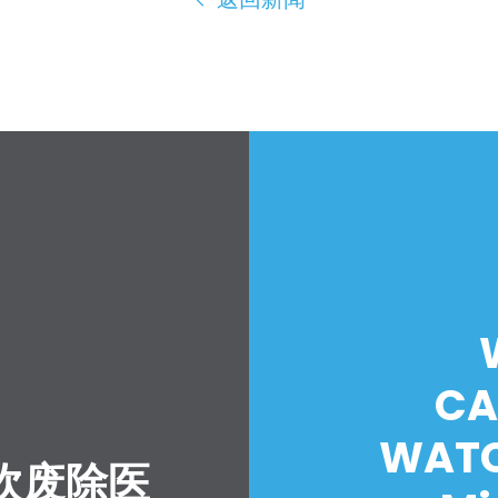
CA
WATC
吹废除医