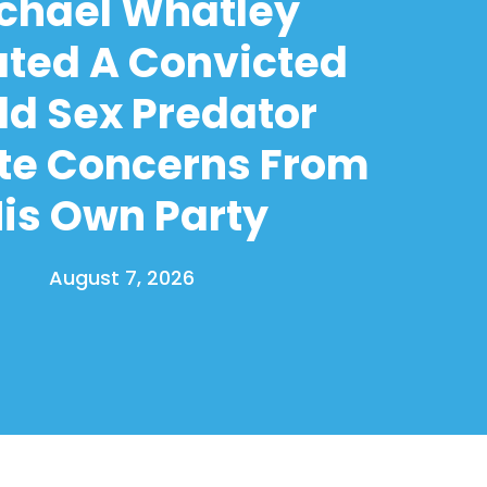
chael Whatley
ated A Convicted
ld Sex Predator
te Concerns From
is Own Party
August 7, 2026