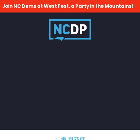
Join NC Dems at West Fest, a Party in the Mountains!
返回新闻