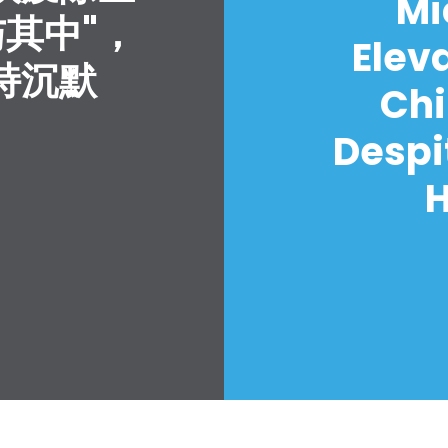
Mi
与其中"，
Elev
持沉默
Chi
Despi
H