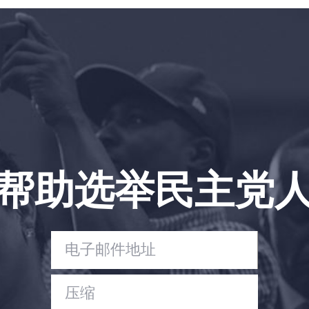
首页
Shop
Take Back the Courts
与我们合作
新闻
您的派对
行动
Vote
帮助选举民主党
捐赠