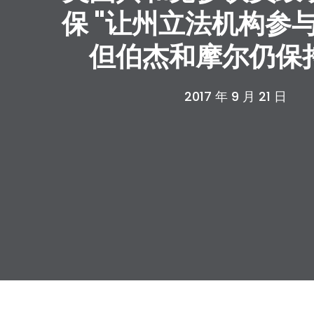
保 "让州立法机构参
但伯杰和摩尔仍保
2017 年 9 月 21 日