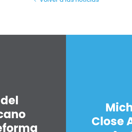
 del
Mich
icano
Close A
eforma