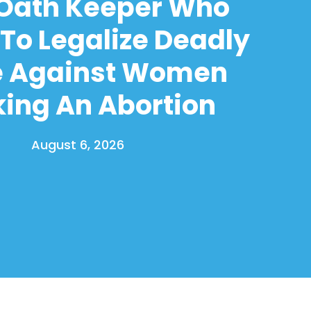
 Oath Keeper Who
To Legalize Deadly
e Against Women
ing An Abortion
August 6, 2026