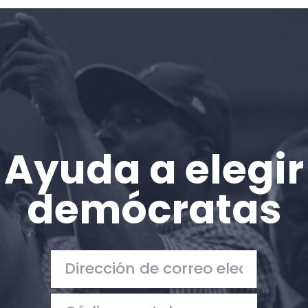
Inicio
Shop
Take Back the Courts
Trabaja con nosotros
Pulse
Su fiesta
Acción
Ayuda a elegir
Vote
Donar
demócratas