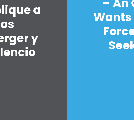
– An
lique a
Wants 
tos
Forc
erger y
Seek
lencio
7