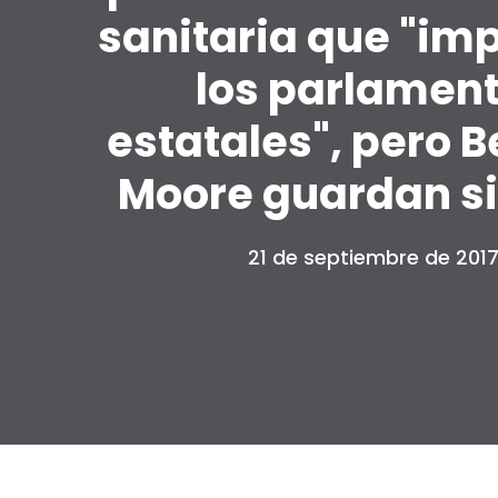
sanitaria que "imp
los parlamen
estatales", pero B
Moore guardan si
21 de septiembre de 201