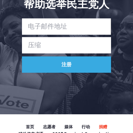
帮助选举民主党人
Vote
捐赠
首页
志愿者
媒体
行动
捐赠