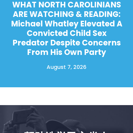
WHAT NORTH CAROLINIANS
ARE WATCHING & READING:
Michael Whatley Elevated A
Convicted Child Sex
Predator Despite Concerns
From His Own Party
August 7, 2026
首页
Shop
Take Back the Courts
与我们合作
新闻
您的派对
行动