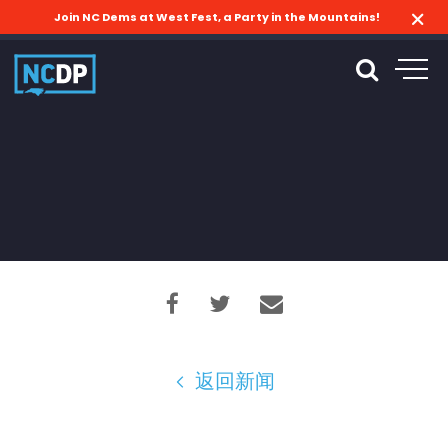
Join NC Dems at West Fest, a Party in the Mountains!
返回新闻