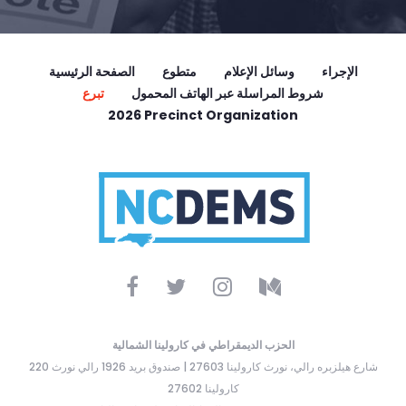
الإجراء
وسائل الإعلام
متطوع
الصفحة الرئيسية
شروط المراسلة عبر الهاتف المحمول
تبرع
2026 Precinct Organization
الحزب الديمقراطي في كارولينا الشمالية
220 شارع هيلزبره رالي، نورث كارولينا 27603 | صندوق بريد 1926 رالي نورث
كارولينا 27602