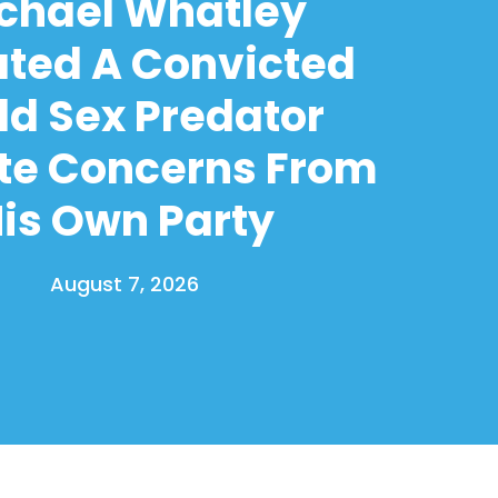
chael Whatley
ated A Convicted
ld Sex Predator
te Concerns From
is Own Party
August 7, 2026