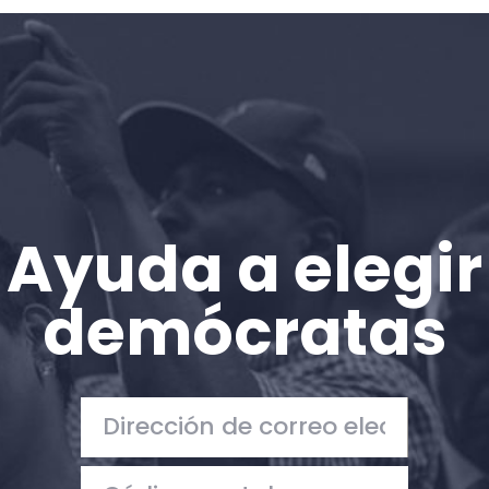
Inicio
Shop
Take Back the Courts
Trabaja con nosotros
Pulse
Su fiesta
Acción
Ayuda a elegir
Vote
Donar
demócratas