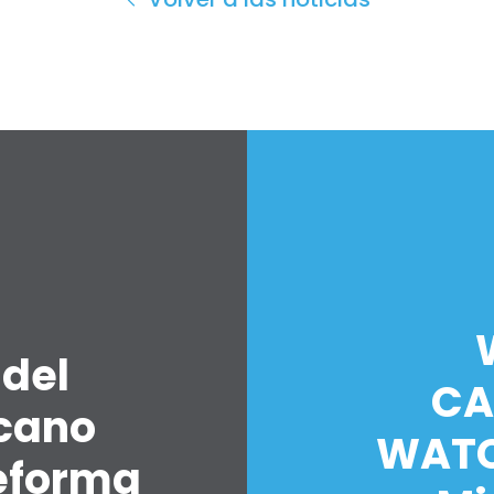
 del
CA
icano
WATC
eforma