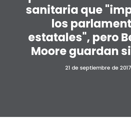
sanitaria que "imp
los parlamen
estatales", pero B
Moore guardan si
21 de septiembre de 201