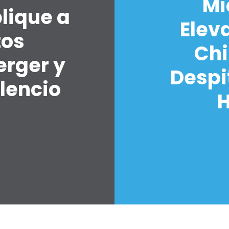
Mi
lique a
Elev
tos
Chi
erger y
Despi
lencio
H
7