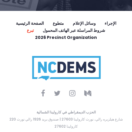
الإجراء
وسائل الإعلام
متطوع
الصفحة الرئيسية
شروط المراسلة عبر الهاتف المحمول
تبرع
2026 Precinct Organization
الحزب الديمقراطي في كارولينا الشمالية
220 شارع هيلزبره رالي، نورث كارولينا 27603 | صندوق بريد 1926 رالي نورث
كارولينا 27602