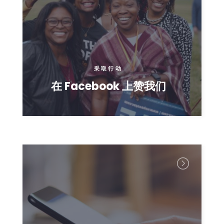
Take Back the Courts
与我们合作
新闻
您的派对
行动
采取行动
Vote
在 Facebook 上赞我们
捐赠