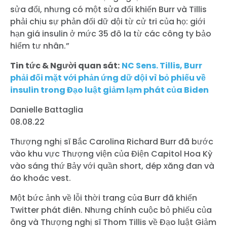
sửa đổi, nhưng có một sửa đổi khiến Burr và Tillis
phải chịu sự phản đối dữ dội từ cử tri của họ: giới
hạn giá insulin ở mức 35 đô la từ các công ty bảo
hiểm tư nhân.”
Tin tức & Người quan sát:
NC Sens. Tillis, Burr
phải đối mặt với phản ứng dữ dội vì bỏ phiếu về
insulin trong Đạo luật giảm lạm phát của Biden
Danielle Battaglia
08.08.22
Thượng nghị sĩ Bắc Carolina Richard Burr đã bước
vào khu vực Thượng viện của Điện Capitol Hoa Kỳ
vào sáng thứ Bảy với quần short, dép xăng đan và
áo khoác vest.
Một bức ảnh về lỗi thời trang của Burr đã khiến
Twitter phát điên. Nhưng chính cuộc bỏ phiếu của
ông và Thượng nghị sĩ Thom Tillis về Đạo luật Giảm