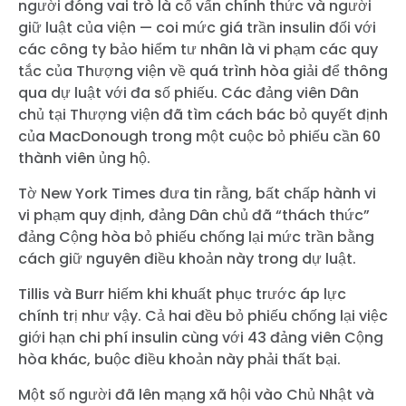
người đóng vai trò là cố vấn chính thức và người
giữ luật của viện — coi mức giá trần insulin đối với
các công ty bảo hiểm tư nhân là vi phạm các quy
tắc của Thượng viện về quá trình hòa giải để thông
qua dự luật với đa số phiếu. Các đảng viên Dân
chủ tại Thượng viện đã tìm cách bác bỏ quyết định
của MacDonough trong một cuộc bỏ phiếu cần 60
thành viên ủng hộ.
Tờ New York Times đưa tin rằng, bất chấp hành vi
vi phạm quy định, đảng Dân chủ đã “thách thức”
đảng Cộng hòa bỏ phiếu chống lại mức trần bằng
cách giữ nguyên điều khoản này trong dự luật.
Tillis và Burr hiếm khi khuất phục trước áp lực
chính trị như vậy. Cả hai đều bỏ phiếu chống lại việc
giới hạn chi phí insulin cùng với 43 đảng viên Cộng
hòa khác, buộc điều khoản này phải thất bại.
Một số người đã lên mạng xã hội vào Chủ Nhật và