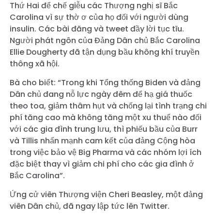
Thứ Hai để chế giễu các Thượng nghị sĩ Bắc
Carolina vì sự thờ ơ của họ đối với người dùng
insulin. Các bài đăng và tweet đầy lời tục tĩu.
Người phát ngôn của Đảng Dân chủ Bắc Carolina
Ellie Dougherty đã tận dụng bầu không khí truyền
thông xã hội.
Bà cho biết: “Trong khi Tổng thống Biden và đảng
Dân chủ đang nỗ lực ngày đêm để hạ giá thuốc
theo toa, giảm thâm hụt và chống lại tình trạng chi
phí tăng cao mà không tăng một xu thuế nào đối
với các gia đình trung lưu, thì phiếu bầu của Burr
và Tillis nhấn mạnh cam kết của đảng Cộng hòa
trong việc bảo vệ Big Pharma và các nhóm lợi ích
đặc biệt thay vì giảm chi phí cho các gia đình ở
Bắc Carolina”.
Ứng cử viên Thượng viện Cheri Beasley, một đảng
viên Dân chủ, đã ngay lập tức lên Twitter.