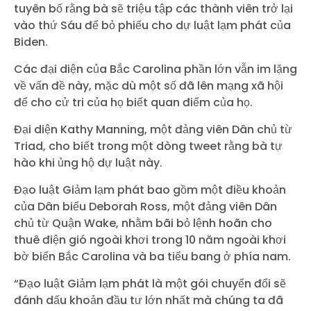
tuyên bố rằng bà sẽ triệu tập các thành viên trở lại
Nhấn
vào thứ Sáu để bỏ phiếu cho dự luật lạm phát của
Bữa tiệc của bạn
Biden.
Hoạt động
Vote
Các đại diện của Bắc Carolina phần lớn vẫn im lặng
Quyên tặng
về vấn đề này, mặc dù một số đã lên mạng xã hội
để cho cử tri của họ biết quan điểm của họ.
Đại diện Kathy Manning, một đảng viên Dân chủ từ
Triad, cho biết trong một dòng tweet rằng bà tự
hào khi ủng hộ dự luật này.
Đạo luật Giảm lạm phát bao gồm một điều khoản
của Dân biểu Deborah Ross, một đảng viên Dân
chủ từ Quận Wake, nhằm bãi bỏ lệnh hoãn cho
thuê điện gió ngoài khơi trong 10 năm ngoài khơi
bờ biển Bắc Carolina và ba tiểu bang ở phía nam.
“Đạo luật Giảm lạm phát là một gói chuyển đổi sẽ
đánh dấu khoản đầu tư lớn nhất mà chúng ta đã