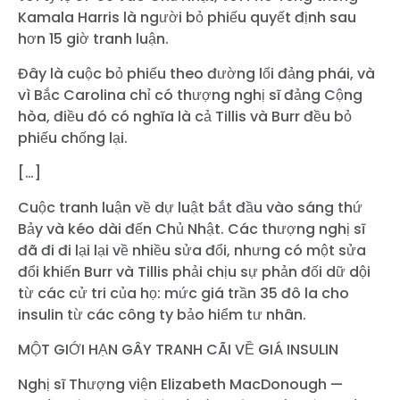
Kamala Harris là người bỏ phiếu quyết định sau
hơn 15 giờ tranh luận.
Đây là cuộc bỏ phiếu theo đường lối đảng phái, và
vì Bắc Carolina chỉ có thượng nghị sĩ đảng Cộng
hòa, điều đó có nghĩa là cả Tillis và Burr đều bỏ
phiếu chống lại.
[…]
Cuộc tranh luận về dự luật bắt đầu vào sáng thứ
Bảy và kéo dài đến Chủ Nhật. Các thượng nghị sĩ
đã đi đi lại lại về nhiều sửa đổi, nhưng có một sửa
đổi khiến Burr và Tillis phải chịu sự phản đối dữ dội
từ các cử tri của họ: mức giá trần 35 đô la cho
insulin từ các công ty bảo hiểm tư nhân.
MỘT GIỚI HẠN GÂY TRANH CÃI VỀ GIÁ INSULIN
Nghị sĩ Thượng viện Elizabeth MacDonough —