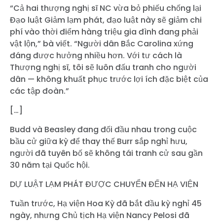
“Cả hai thượng nghị sĩ NC vừa bỏ phiếu chống lại
Đạo luật Giảm lạm phát, đạo luật này sẽ giảm chi
phí vào thời điểm hàng triệu gia đình đang phải
vật lộn,” bà viết. “Người dân Bắc Carolina xứng
đáng được hưởng nhiều hơn. Với tư cách là
Thượng nghị sĩ, tôi sẽ luôn đấu tranh cho người
dân — không khuất phục trước lợi ích đặc biệt của
các tập đoàn.”
[…]
Budd và Beasley đang đối đầu nhau trong cuộc
bầu cử giữa kỳ để thay thế Burr sắp nghỉ hưu,
người đã tuyên bố sẽ không tái tranh cử sau gần
30 năm tại Quốc hội.
Trang chủ
DỰ LUẬT LẠM PHÁT ĐƯỢC CHUYỂN ĐẾN HẠ VIỆN
Shop
Tuần trước, Hạ viện Hoa Kỳ đã bắt đầu kỳ nghỉ 45
Take Back the Courts
ngày, nhưng Chủ tịch Hạ viện Nancy Pelosi đã
Làm việc với chúng tôi