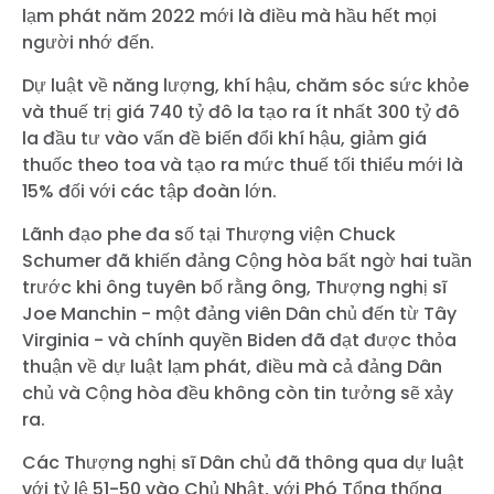
lạm phát năm 2022 mới là điều mà hầu hết mọi
người nhớ đến.
Dự luật về năng lượng, khí hậu, chăm sóc sức khỏe
và thuế trị giá 740 tỷ đô la tạo ra ít nhất 300 tỷ đô
la đầu tư vào vấn đề biến đổi khí hậu, giảm giá
thuốc theo toa và tạo ra mức thuế tối thiểu mới là
15% đối với các tập đoàn lớn.
Lãnh đạo phe đa số tại Thượng viện Chuck
Schumer đã khiến đảng Cộng hòa bất ngờ hai tuần
trước khi ông tuyên bố rằng ông, Thượng nghị sĩ
Joe Manchin - một đảng viên Dân chủ đến từ Tây
Virginia - và chính quyền Biden đã đạt được thỏa
thuận về dự luật lạm phát, điều mà cả đảng Dân
chủ và Cộng hòa đều không còn tin tưởng sẽ xảy
ra.
Các Thượng nghị sĩ Dân chủ đã thông qua dự luật
với tỷ lệ 51-50 vào Chủ Nhật, với Phó Tổng thống