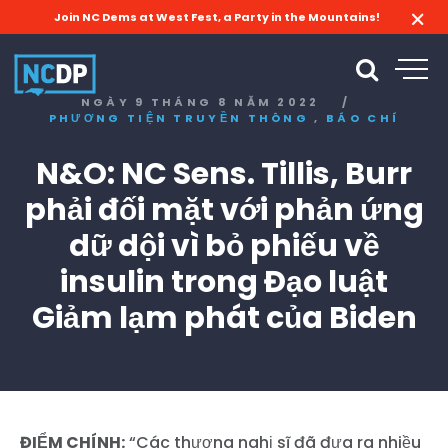
Join NC Dems at West Fest, a Party in the Mountains!
NGÀY 9 THÁNG 8 NĂM 2022
/
,
PHƯƠNG TIỆN TRUYỀN THÔNG
BÁO CHÍ
N&O: NC Sens. Tillis, Burr
phải đối mặt với phản ứng
dữ dội vì bỏ phiếu về
insulin trong Đạo luật
Giảm lạm phát của Biden
ĐIỂM CHÍNH:
“Các thượng nghị sĩ đã đưa ra nhiều