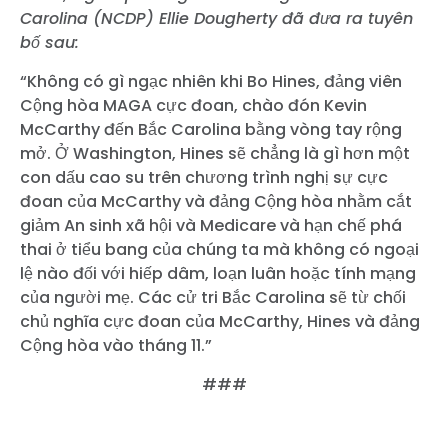
Carolina (NCDP) Ellie Dougherty đã đưa ra tuyên
bố sau:
“Không có gì ngạc nhiên khi Bo Hines, đảng viên
Cộng hòa MAGA cực đoan, chào đón Kevin
McCarthy đến Bắc Carolina bằng vòng tay rộng
mở. Ở Washington, Hines sẽ chẳng là gì hơn một
con dấu cao su trên chương trình nghị sự cực
đoan của McCarthy và đảng Cộng hòa nhằm cắt
giảm An sinh xã hội và Medicare và hạn chế phá
thai ở tiểu bang của chúng ta mà không có ngoại
lệ nào đối với hiếp dâm, loạn luân hoặc tính mạng
của người mẹ. Các cử tri Bắc Carolina sẽ từ chối
chủ nghĩa cực đoan của McCarthy, Hines và đảng
Cộng hòa vào tháng 11.”
###