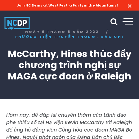
Join NC Dems at West Fest, a Party in the Mountains!
NGÀY 9 THÁNG 8 NĂM 2022
/
,
PHƯƠNG TIỆN TRUYỀN THÔNG
BÁO CHÍ
McCarthy, Hines thúc đẩy
chương trình nghị sự
MAGA cực đoan ở Raleigh
Hôm nay, để đáp lại chuyến thăm của Lãnh đạo
phe thiểu số tại Hạ viện Kevin McCarthy tới Raleigh
để ủng hộ đảng viên Cộng hòa cực đoan MAGA Bo
Hines, Người phát ngôn của Đảng Dân chủ Bắc