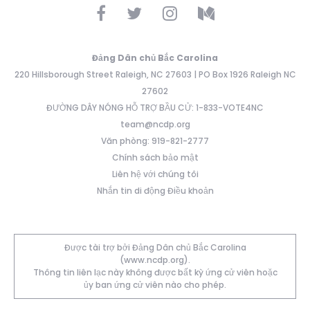
Đảng Dân chủ Bắc Carolina
220 Hillsborough Street Raleigh, NC 27603 | PO Box 1926 Raleigh NC
27602
ĐƯỜNG DÂY NÓNG HỖ TRỢ BẦU CỬ: 1-833-VOTE4NC
team@ncdp.org
Văn phòng: 919-821-2777
Chính sách bảo mật
Liên hệ với chúng tôi
Nhắn tin di động Điều khoản
Được tài trợ bởi Đảng Dân chủ Bắc Carolina
(www.ncdp.org).
Thông tin liên lạc này không được bất kỳ ứng cử viên hoặc
ủy ban ứng cử viên nào cho phép.