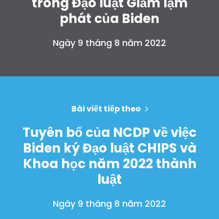
trong Đạo luật Giảm lạm
phát của Biden
Ngày 9 tháng 8 năm 2022
Trang chủ
Bài viết tiếp theo
Shop
Take Back the Courts
Tuyên bố của NCDP về việc
Làm việc với chúng tôi
Biden ký Đạo luật CHIPS và
Nhấn
Khoa học năm 2022 thành
Bữa tiệc của bạn
Hoạt động
luật
Vote
Quyên tặng
Ngày 9 tháng 8 năm 2022