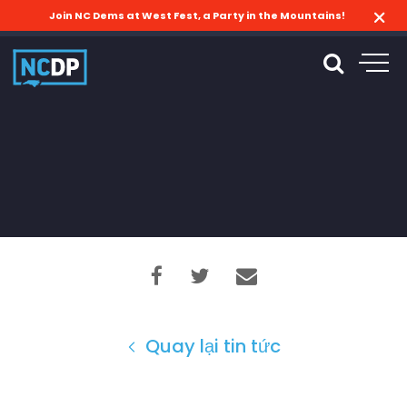
Join NC Dems at West Fest, a Party in the Mountains!
Quay lại tin tức