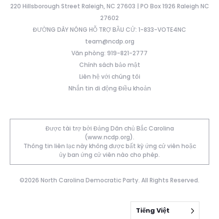
220 Hillsborough Street Raleigh, NC 27603 | PO Box 1926 Raleigh NC
27602
ĐƯỜNG DÂY NÓNG HỖ TRỢ BẦU CỬ: 1-833-VOTE4NC
team@ncdp.org
Văn phòng: 919-821-2777
Chính sách bảo mật
Liên hệ với chúng tôi
Nhắn tin di động Điều khoản
Được tài trợ bởi Đảng Dân chủ Bắc Carolina
(www.ncdp.org).
Thông tin liên lạc này không được bất kỳ ứng cử viên hoặc
ủy ban ứng cử viên nào cho phép.
©2026 North Carolina Democratic Party. All Rights Reserved.
Tiếng Việt