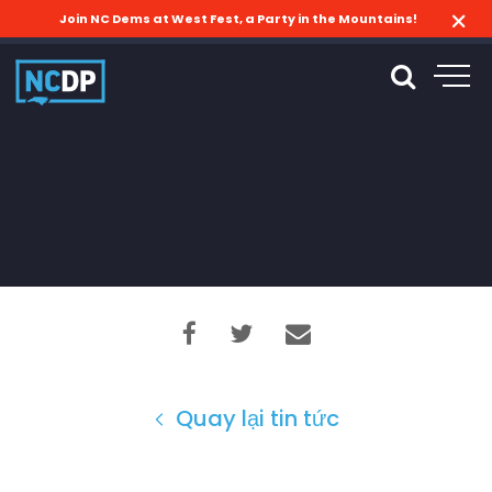
Join NC Dems at West Fest, a Party in the Mountains!
Quay lại tin tức