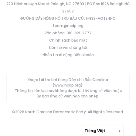
220 Hillsborough Street Raleigh, NC 27603 | PO Box 1926 Raleigh NC
27602
ĐƯỜNG DÂY NÓNG HỖ TRỢ BẦU CỬ: 1-833-VOTE4NC
team@ncdp.org
Văn phòng: 919-821-2777
Chính sách bảo mật
Liên hệ với chúng tôi
Nhắn tin di động Điều khoản
Được tài trợ bởi Đảng Dân chủ Bắc Carolina
(www.ncdp.org).
Thông tin liên lạc này không được bất kỳ ứng cử viên hoặc
ủy ban ứng cử viên nào cho phép.
©2026 North Carolina Democratic Party. All Rights Reserved.
Tiếng Việt