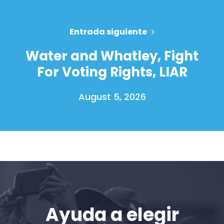
Entrada siguiente
Water and Whatley, Fight
For Voting Rights, LIAR
August 5, 2026
Inicio
Shop
Take Back the Courts
Trabaja con nosotros
Ayuda a elegir
Pulse
Su fiesta