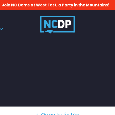
Join NC Dems at West Fest, a Party in the Mountains!
Quay lại tin tức