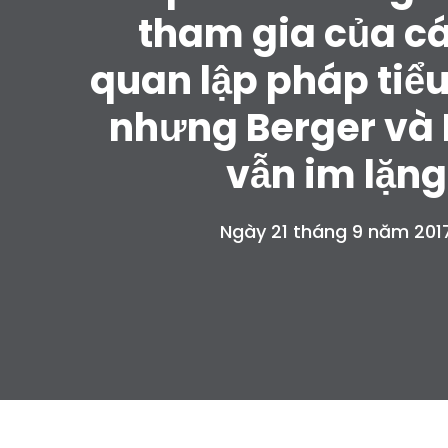
tham gia của c
quan lập pháp tiể
nhưng Berger và
vẫn im lặng
Ngày 21 tháng 9 năm 201