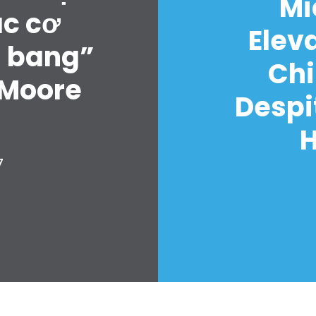
Mi
ác cơ
Elev
u bang”
Chi
 Moore
Despi
H
7