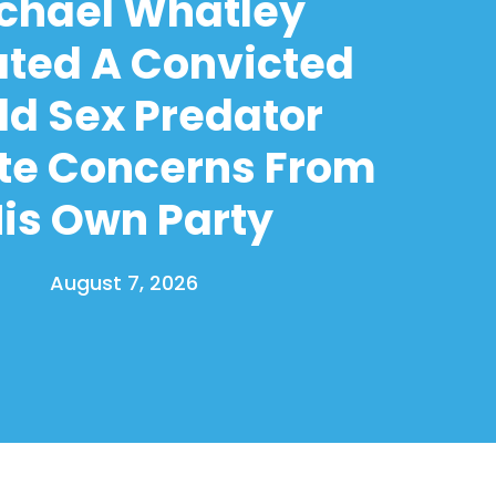
chael Whatley
ated A Convicted
ld Sex Predator
te Concerns From
is Own Party
August 7, 2026