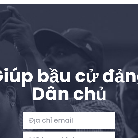
Trang chủ
Shop
Take Back the Courts
Làm việc với chúng tôi
Nhấn
Bữa tiệc của bạn
Hoạt động
iúp bầu cử đả
Vote
Quyên tặng
Dân chủ