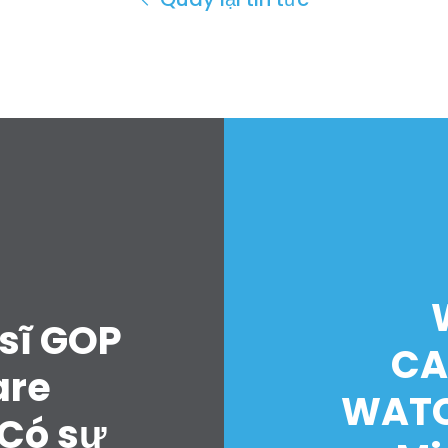
sĩ GOP
CA
are
WATC
“Có sự