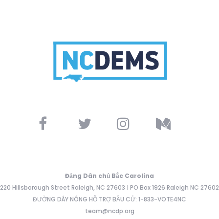
Đảng Dân chủ Bắc Carolina
220 Hillsborough Street Raleigh, NC 27603 | PO Box 1926 Raleigh NC 27602
ĐƯỜNG DÂY NÓNG HỖ TRỢ BẦU CỬ: 1-833-VOTE4NC
team@ncdp.org