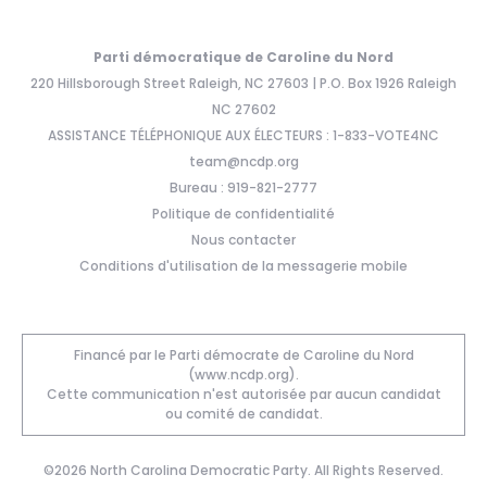
Parti démocratique de Caroline du Nord
220 Hillsborough Street Raleigh, NC 27603 | P.O. Box 1926 Raleigh
NC 27602
ASSISTANCE TÉLÉPHONIQUE AUX ÉLECTEURS : 1-833-VOTE4NC
team@ncdp.org
Bureau : 919-821-2777
Politique de confidentialité
Nous contacter
Conditions d'utilisation de la messagerie mobile
Financé par le Parti démocrate de Caroline du Nord
(www.ncdp.org).
Cette communication n'est autorisée par aucun candidat
ou comité de candidat.
©2026 North Carolina Democratic Party. All Rights Reserved.