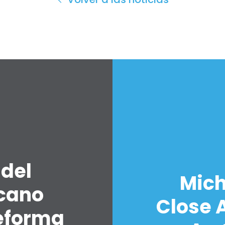
 del
Mich
icano
Close A
eforma