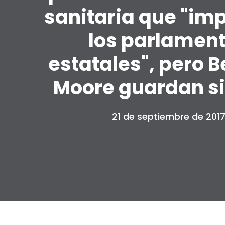
sanitaria que "imp
los parlamen
estatales", pero B
Moore guardan si
21 de septiembre de 201