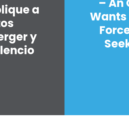
– An
lique a
Wants 
tos
Forc
erger y
Seek
lencio
7