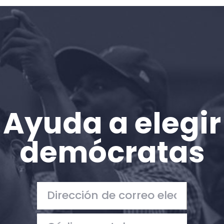
Inicio
Shop
Take Back the Courts
Trabaja con nosotros
Pulse
Su fiesta
Acción
Ayuda a elegir
Vote
Donar
demócratas