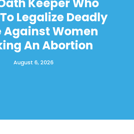
 Oath Keeper Who
To Legalize Deadly
e Against Women
ing An Abortion
August 6, 2026