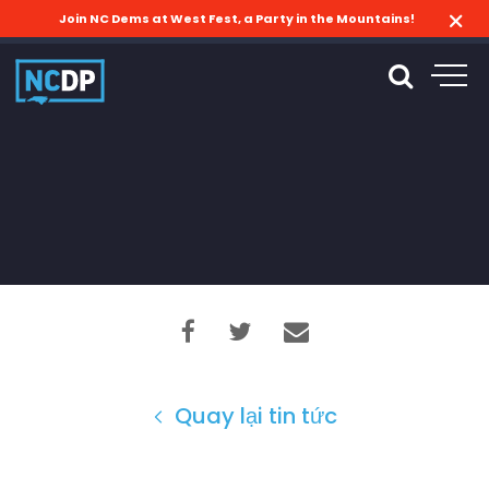
Join NC Dems at West Fest, a Party in the Mountains!
Quay lại tin tức