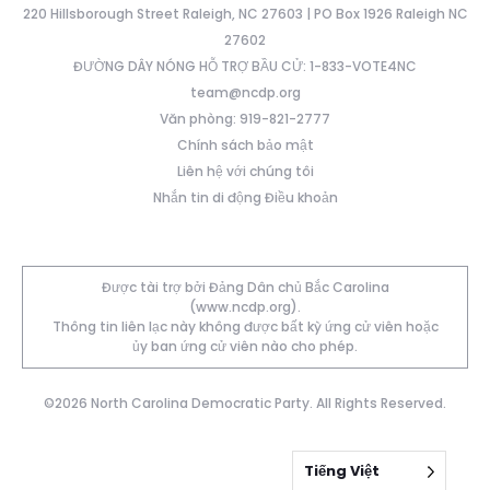
220 Hillsborough Street Raleigh, NC 27603 | PO Box 1926 Raleigh NC
27602
ĐƯỜNG DÂY NÓNG HỖ TRỢ BẦU CỬ: 1-833-VOTE4NC
team@ncdp.org
Văn phòng: 919-821-2777
Chính sách bảo mật
Liên hệ với chúng tôi
Nhắn tin di động Điều khoản
Được tài trợ bởi Đảng Dân chủ Bắc Carolina
(www.ncdp.org).
Thông tin liên lạc này không được bất kỳ ứng cử viên hoặc
ủy ban ứng cử viên nào cho phép.
©2026 North Carolina Democratic Party. All Rights Reserved.
Tiếng Việt