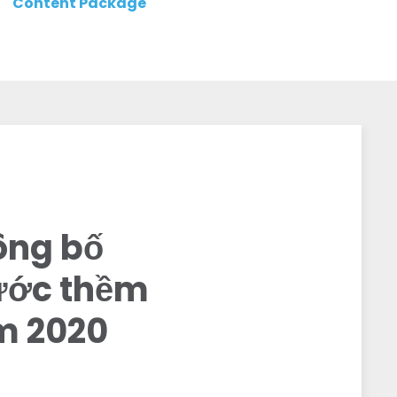
Content Package
ông bố
rước thềm
m 2020