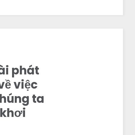
ài phát
về việc
chúng ta
 khơi