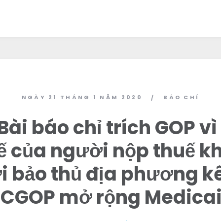
NGÀY 21 THÁNG 1 NĂM 2020
BÁO CHÍ
/
Bài báo chỉ trích GOP vì
uế của người nộp thuế k
 bảo thủ địa phương k
CGOP mở rộng Medica