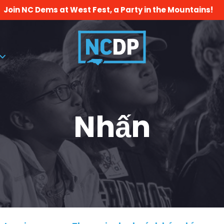
Join NC Dems at West Fest, a Party in the Mountains!
Nhấn