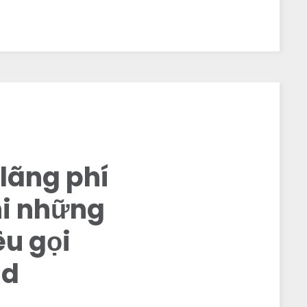
 lãng phí
hi những
êu gọi
id