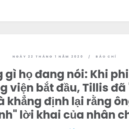
NGÀY 22 THÁNG 1 NĂM 2020
BÁO CHÍ
/
gì họ đang nói: Khi ph
 viện bắt đầu, Tillis đã
à khẳng định lại rằng 
Trang chủ
nh" lời khai của nhân 
Shop
Take Back the Courts