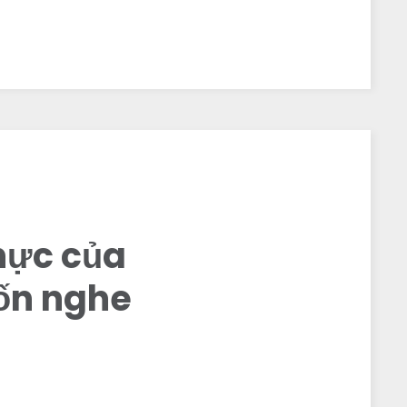
thực của
uốn nghe