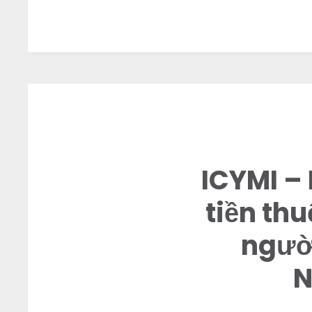
ICYMI – 
tiền th
người
N