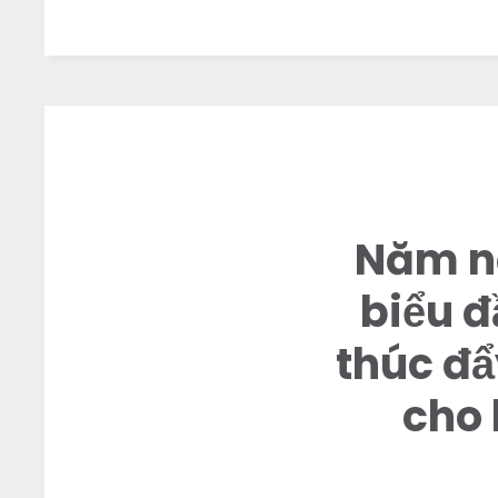
Năm nă
biểu đ
thúc đẩ
cho 