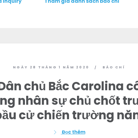
 Inquiry
Tham gia danh sách báo chí
NGÀY 28 THÁNG 1 NĂM 2020
BÁO CHÍ
/
Dân chủ Bắc Carolina c
ng nhân sự chủ chốt t
bầu cử chiến trường nă
Đọc thêm