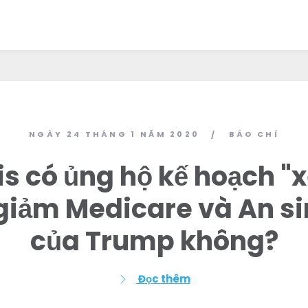
NGÀY 24 THÁNG 1 NĂM 2020
BÁO CHÍ
/
llis có ủng hộ kế hoạch "
 giảm Medicare và An si
của Trump không?
Đọc thêm