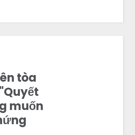
iên tòa
 "Quyết
ông muốn
chứng