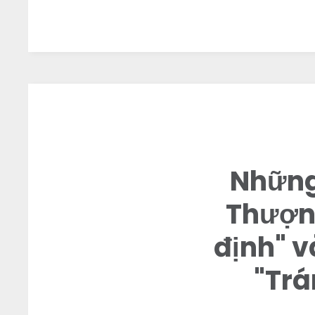
Những 
Thượng
định" v
"Trá