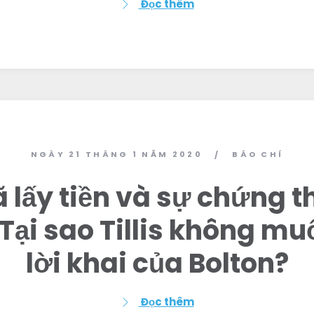
Đọc thêm
Làm việc với chúng tôi
Nhấn
Bữa tiệc của bạn
Hoạt động
Vote
Quyên tặng
NGÀY 21 THÁNG 1 NĂM 2020
BÁO CHÍ
/
đã lấy tiền và sự chứng 
 Tại sao Tillis không m
lời khai của Bolton?
Đọc thêm