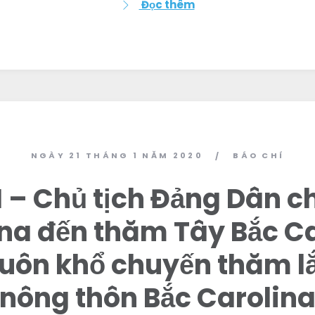
Đọc thêm
NGÀY 21 THÁNG 1 NĂM 2020
BÁO CHÍ
/
 – Chủ tịch Đảng Dân c
na đến thăm Tây Bắc C
huôn khổ chuyến thăm l
nông thôn Bắc Carolin