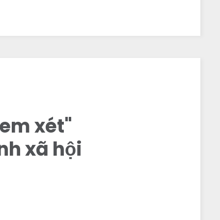
xem xét"
nh xã hội