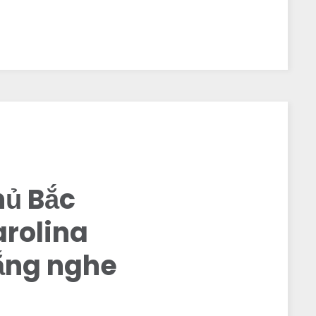
hủ Bắc
arolina
ắng nghe
a