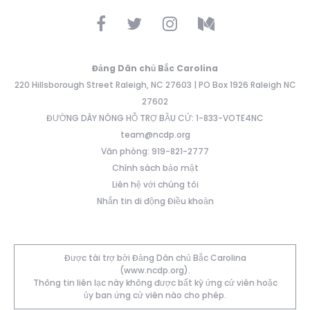
Đảng Dân chủ Bắc Carolina
220 Hillsborough Street Raleigh, NC 27603 | PO Box 1926 Raleigh NC
27602
ĐƯỜNG DÂY NÓNG HỖ TRỢ BẦU CỬ: 1-833-VOTE4NC
team@ncdp.org
Văn phòng: 919-821-2777
Chính sách bảo mật
Liên hệ với chúng tôi
Nhắn tin di động Điều khoản
Được tài trợ bởi Đảng Dân chủ Bắc Carolina
(www.ncdp.org).
Thông tin liên lạc này không được bất kỳ ứng cử viên hoặc
ủy ban ứng cử viên nào cho phép.