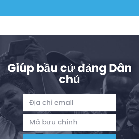
Shop
Take Back the Courts
Làm việc với chúng tôi
Nhấn
Bữa tiệc của bạn
Hoạt động
Vote
Quyên tặng
Giúp bầu cử đảng Dân
chủ