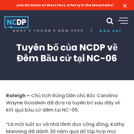
Join NC Dems at West Fest, a Party in the Mountains!
NGÀY 3 THÁNG 3 NĂM 2020
/
BÁO CHÍ
Tuyên bố của NCDP về
Đêm Bầu cử tại NC-06
Raleigh –
Chủ tịch Đảng Dân chủ Bắc Carolina
Wayne Goodwin đã đưa ra tuyên bố sau đây về
kết quả bầu cử đêm tại NC-06:
“Là một luật sư và nhà lãnh đạo cộng đồng, Kathy
Manning đã dành 30 năm qua để tập hợp mọi