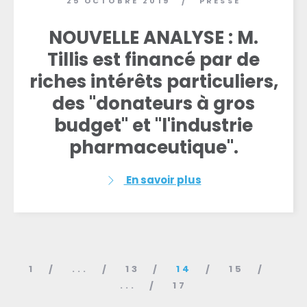
25 OCTOBRE 2019
PRESSE
/
NOUVELLE ANALYSE : M.
Tillis est financé par de
riches intérêts particuliers,
des "donateurs à gros
budget" et "l'industrie
pharmaceutique".
En savoir plus
1
...
13
14
15
...
17