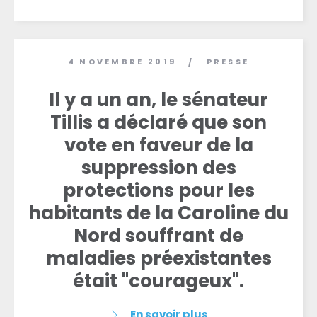
4 NOVEMBRE 2019
PRESSE
/
Il y a un an, le sénateur
Tillis a déclaré que son
vote en faveur de la
Accueil
suppression des
Shop
protections pour les
Take Back the Courts
habitants de la Caroline du
Travailler avec nous
Nord souffrant de
Presse
Votre fête
maladies préexistantes
Action
était "courageux".
Vote
Faire un don
En savoir plus