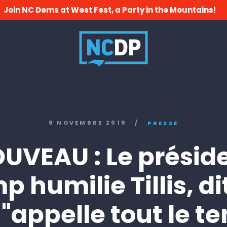
Join NC Dems at West Fest, a Party in the Mountains!
8 NOVEMBRE 2019
/
PRESSE
UVEAU : Le présid
p humilie Tillis, di
s "appelle tout le 