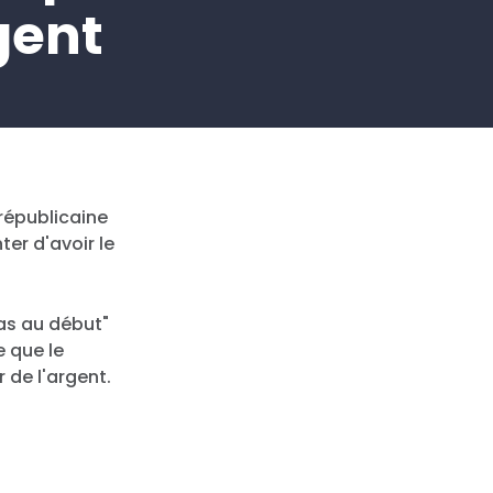
gent
républicaine
ter d'avoir le
 pas au début"
e que le
r de l'argent.