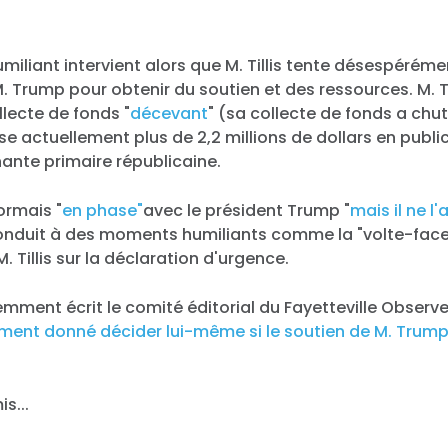
iliant intervient alors que M. Tillis tente désespéréme
. Trump pour obtenir du soutien et des ressources. M. Ti
llecte de fonds "
décevant
" (sa collecte de fonds a chu
se actuellement plus de 2,2 millions de dollars en public
ante primaire républicaine.
sormais "
en phase"
avec le président Trump "
mais il ne l
 conduit à des moments humiliants comme la "volte-face
 Tillis sur la déclaration d'urgence.
ment écrit le comité éditorial du Fayetteville Observer,
ent donné décider lui-même si le soutien de M. Trump v
s...