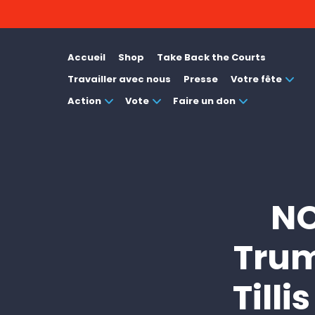
Accueil
Shop
Take Back the Courts
Travailler avec nous
Presse
Votre fête
Action
Vote
Faire un don
NO
Trum
Tilli