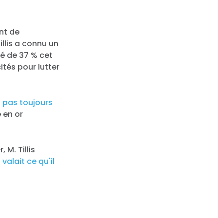
nt de
llis a connu un
té de 37 % cet
ités pour lutter
'a pas toujours
 en or
 M. Tillis
alait ce qu'il