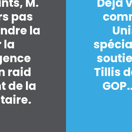
nts, M.
Déjà 
urs pas
comm
ndre la
Uni
Accueil
 la
spéci
Shop
Take Back the Courts
rgence
souti
Travailler avec nous
Presse
n raid
Tillis
Votre fête
Action
t de la
GOP.
Vote
taire.
Faire un don