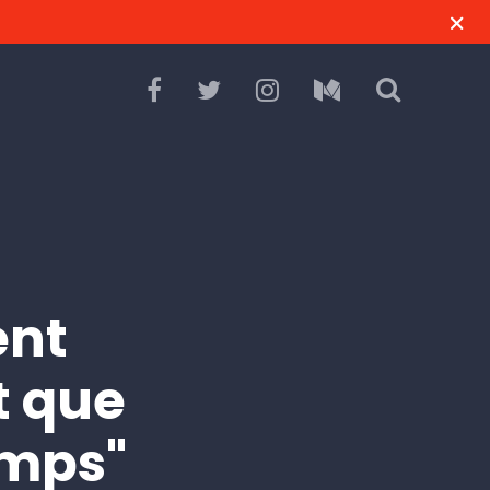
ent
t que
temps"