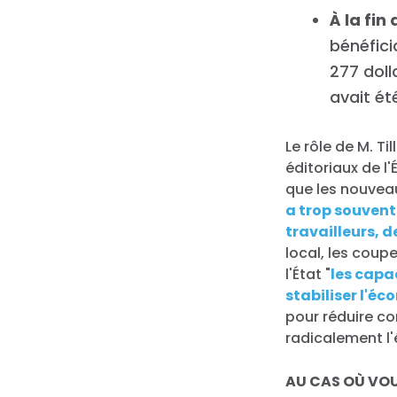
À la fin
bénéfici
277 doll
avait ét
Le rôle de M. Ti
éditoriaux de l'
que les nouveau
a trop souvent
travailleurs, d
local, les coup
l'État "
les capa
stabiliser l'é
pour réduire co
radicalement l'é
AU CAS OÙ VO