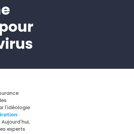
ne
 pour
virus
ssurance
des
r l'idéologie
piration
" Aujourd'hui,
les experts