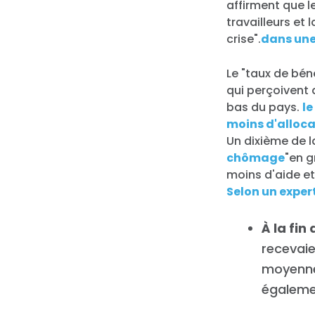
affirment que l
travailleurs et 
crise".
dans une 
Le "taux de bén
qui perçoivent 
bas du pays.
le
moins d'alloc
Un dixième de 
chômage
"en g
moins d'aide et
Selon un exper
À la fin
recevai
moyenne
égaleme