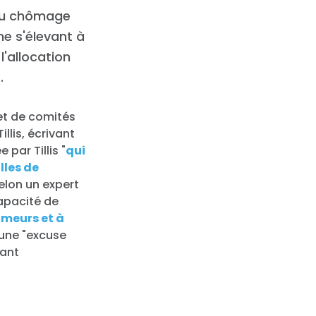
 au chômage
ne s'élevant à
l'allocation
.
 et de comités
illis, écrivant
par Tillis "
qui
lles de
Selon un expert
capacité de
hômeurs et à
'une "excuse
nant