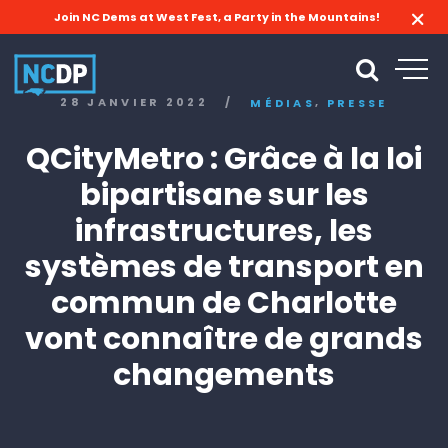
Join NC Dems at West Fest, a Party in the Mountains!
,
28 JANVIER 2022
/
MÉDIAS
PRESSE
QCityMetro : Grâce à la loi
bipartisane sur les
infrastructures, les
systèmes de transport en
commun de Charlotte
vont connaître de grands
changements