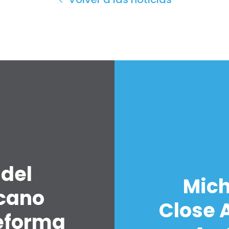
 del
Mich
icano
Close A
eforma