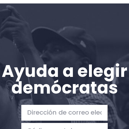
Inicio
Shop
Take Back the Courts
Trabaja con nosotros
Pulse
Su fiesta
Acción
Ayuda a elegir
Vote
Donar
demócratas