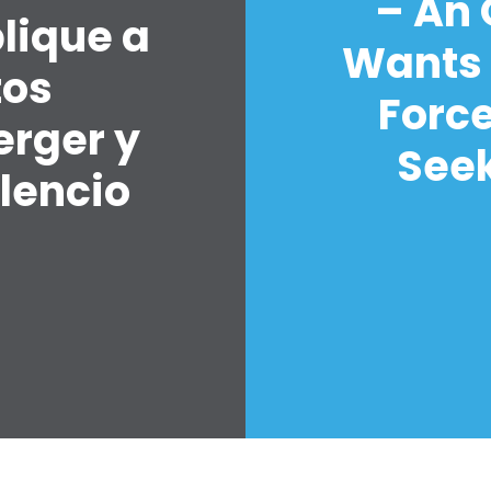
– An
lique a
Wants 
tos
Forc
erger y
Seek
lencio
7