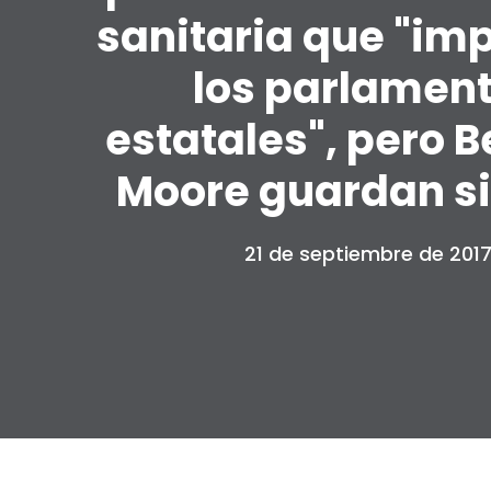
sanitaria que "imp
los parlamen
estatales", pero B
Moore guardan si
21 de septiembre de 201