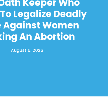
 Oath Keeper Who
To Legalize Deadly
e Against Women
ing An Abortion
August 6, 2026