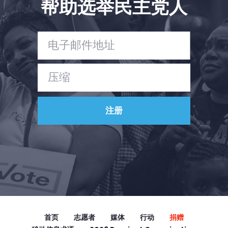
帮助选举民主党人
Vote
捐赠
首页
志愿者
媒体
行动
捐赠