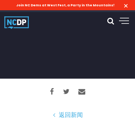
Join NC Dems at West Fest, a Party in the Mountains!
返回新闻