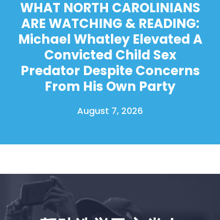
WHAT NORTH CAROLINIANS
ARE WATCHING & READING:
Michael Whatley Elevated A
Convicted Child Sex
Predator Despite Concerns
From His Own Party
August 7, 2026
首页
Shop
Take Back the Courts
与我们合作
新闻
您的派对
行动