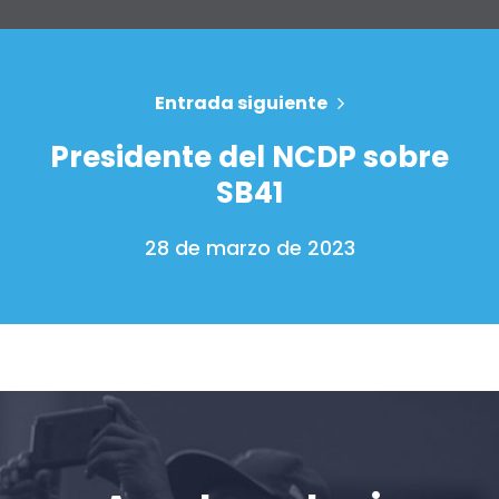
Su fiesta
Acción
Vote
Donar
Entrada siguiente
Presidente del NCDP sobre
SB41
28 de marzo de 2023