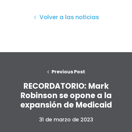
Volver a las noticias
Previous Post
RECORDATORIO: Mark
Robinson se opone a la
Inicio
expansión de Medicaid
Shop
Take Back the Courts
31 de marzo de 2023
Trabaja con nosotros
Pulse