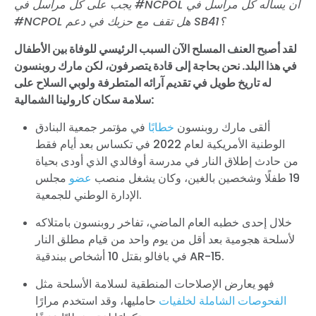
يجب على كل مراسل في #NCPOL أن يسأله كل مراسل في
#NCPOL هل تقف مع حزبك في دعم SB41؟
لقد أصبح العنف المسلح الآن السبب الرئيسي للوفاة بين الأطفال
في هذا البلد. نحن بحاجة إلى قادة يتصرفون، لكن مارك روبنسون
له تاريخ طويل في تقديم آرائه المتطرفة ولوبي السلاح على
سلامة سكان كارولينا الشمالية:
ألقى مارك روبنسون
خطابًا
في مؤتمر جمعية البنادق
الوطنية الأمريكية لعام 2022 في تكساس بعد أيام فقط
من حادث إطلاق النار في مدرسة أوفالدي الذي أودى بحياة
19 طفلًا وشخصين بالغين، وكان يشغل منصب
عضو
مجلس
الإدارة الوطني للجمعية.
خلال إحدى خطبه العام الماضي، تفاخر روبنسون بامتلاكه
لأسلحة هجومية بعد أقل من يوم واحد من قيام مطلق النار
في بافالو بقتل 10 أشخاص ببندقية AR-15.
فهو يعارض الإصلاحات المنطقية لسلامة الأسلحة مثل
الفحوصات الشاملة لخلفيات
حامليها، وقد استخدم مرارًا