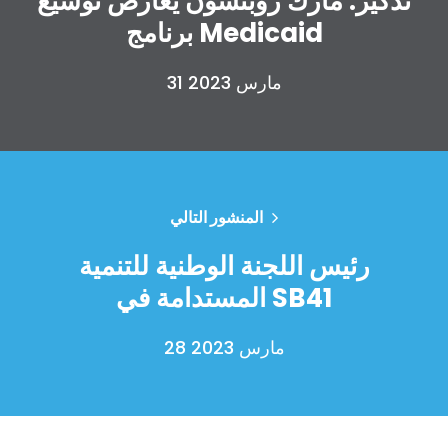
تذكير: مارك روبنسون يعارض توسيع
برنامج Medicaid
31 مارس 2023
الصفحة الرئيسية
Shop
Take Back the Courts
العمل معنا
المنشور التالي
الصحافة
رئيس اللجنة الوطنية للتنمية
حفلتك
الإجراء
المستدامة في SB41
Vote
تبرع
28 مارس 2023