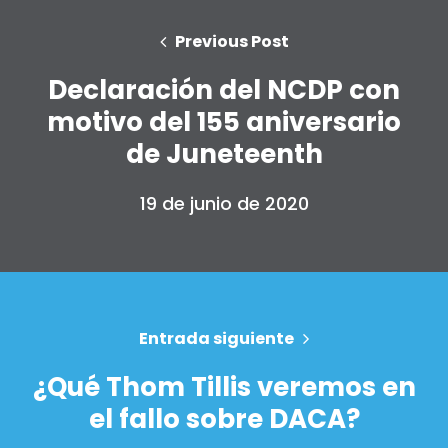
Previous Post
Declaración del NCDP con
motivo del 155 aniversario
de Juneteenth
19 de junio de 2020
Inicio
Shop
Take Back the Courts
Trabaja con nosotros
Pulse
Entrada siguiente
Su fiesta
¿Qué Thom Tillis veremos en
Acción
Vote
el fallo sobre DACA?
Donar