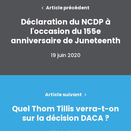
Article précédent
Déclaration du NCDP à
l'occasion du 155e
anniversaire de Juneteenth
19 juin 2020
Accueil
Shop
Take Back the Courts
Travailler avec nous
Article suivant
Presse
Votre fête
Quel Thom Tillis verra-t-on
Action
sur la décision DACA ?
Vote
Faire un don