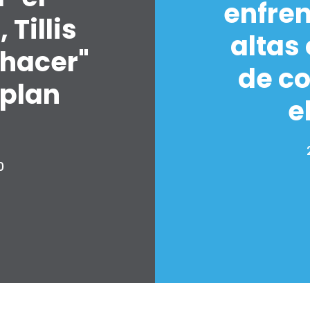
enfre
Tillis
altas
Inicio
 hacer"
Shop
de co
Take Back the Courts
 plan
Trabaja con nosotros
e
Pulse
Su fiesta
Acción
Vote
0
Donar