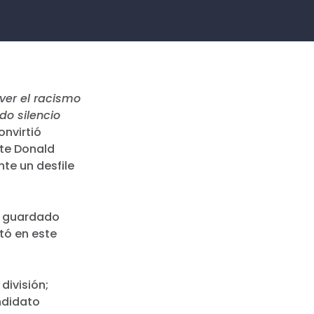
ver el racismo
do silencio
onvirtió
nte Donald
te un desfile
n guardado
tó en este
división;
ndidato