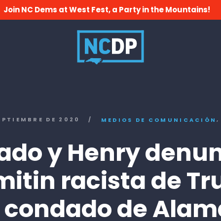
Join NC Dems at West Fest, a Party in the Mountains!
EPTIEMBRE DE 2020
/
MEDIOS DE COMUNICACIÓN
ado y Henry denu
mitin racista de T
l condado de Ala