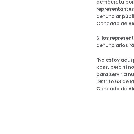
demócrata por 
representantes 
denunciar públ
Condado de Al
Si los represen
denunciarlos r
"No estoy aquí 
Ross, pero si 
para servir a n
Distrito 63 de 
Condado de Ala