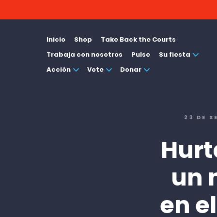
Inicio
Shop
Take Back the Courts
Trabaja con nosotros
Pulse
Su fiesta
Acción
Vote
Donar
23 DE S
Hurt
un 
en e