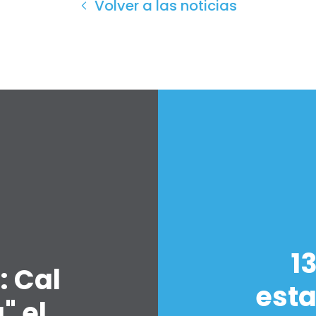
Volver a las noticias
1
: Cal
est
" el