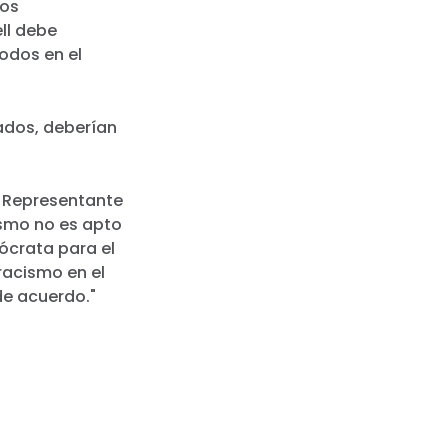
ros
ell debe
odos en el
tados, deberían
el Representante
ismo no es apto
ócrata para el
racismo en el
e acuerdo."