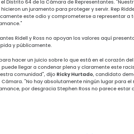
el Distrito 64 de la Cámara de Representantes. "Nuest
hicieron un juramento para proteger y servir. Rep Ridd
icamente este odio y comprometerse a representar a t
amance."
tantes Ridell y Ross no apoyan los valores aquí presen
ápida y públicamente.
para hacer un juicio sobre lo que está en el corazón d
no puede llegar a condenar plena y claramente este rac
uestra comunidad", dijo
Ricky Hurtado
, candidato dem
la Cámara. "No hay absolutamente ningún lugar para el 
mance, por desgracia Stephen Ross no parece estar d