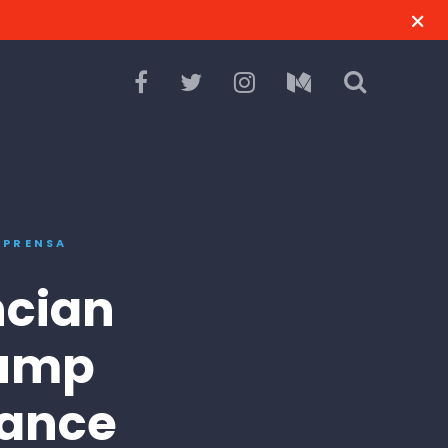
,
PRENSA
ncian
rump
mance