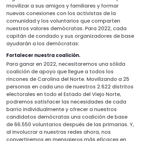
movilizar a sus amigos y familiares y formar
nuevas conexiones con los activistas de la
comunidad y los voluntarios que comparten
nuestros valores demócratas. Para 2022, cada
capitán de condado y sus organizadores de base
ayudarán a los demócratas:
Fortalecer nuestra coalición.
Para ganar en 2022, necesitaremos una sólida
coalición de apoyo que llegue a todos los
rincones de Carolina del Norte. Movilizando a 25
Inicio
personas en cada uno de nuestros 2.622 distritos
Shop
electorales en todo el Estado del Viejo Norte,
Take Back the Courts
podremos satisfacer las necesidades de cada
Trabaja con nosotros
barrio individualmente y ofrecer a nuestros
Pulse
candidatos demócratas una coalición de base
Su fiesta
de 66.550 voluntarios después de las primarias. Y,
Acción
al involucrar a nuestras redes ahora, nos
Vote
convertiremos en mensajeros más eficaces en