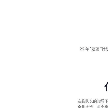
22 年 "建蓝
在县队长的指导
全州大选。每个